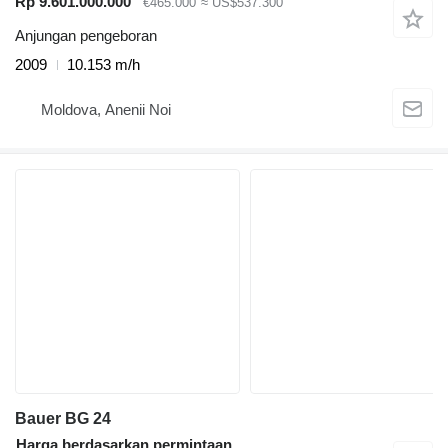
Rp 9.601.000.000
€465.000
≈ US$537.300
Anjungan pengeboran
2009
10.153 m/h
Moldova, Anenii Noi
Bauer BG 24
Harga berdasarkan permintaan