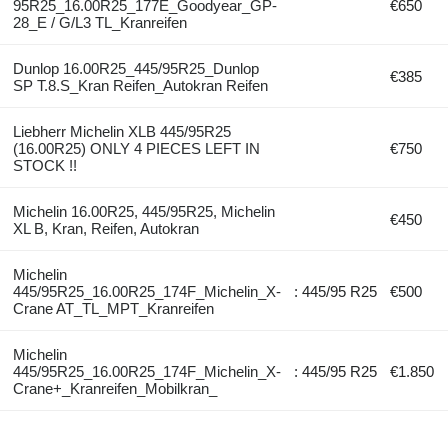
95R25_16.00R25_177E_Goodyear_GP-
€650
28_E / G/L3 TL_Kranreifen
Dunlop 16.00R25_445/95R25_Dunlop
€385
SP T.8.S_Kran Reifen_Autokran Reifen
Liebherr Michelin XLB 445/95R25
(16.00R25) ONLY 4 PIECES LEFT IN
€750
STOCK !!
Michelin 16.00R25, 445/95R25, Michelin
€450
XL B, Kran, Reifen, Autokran
Michelin
445/95R25_16.00R25_174F_Michelin_X-
: 445/95 R25
€500
Crane AT_TL_MPT_Kranreifen
Michelin
445/95R25_16.00R25_174F_Michelin_X-
: 445/95 R25
€1.850
Crane+_Kranreifen_Mobilkran_