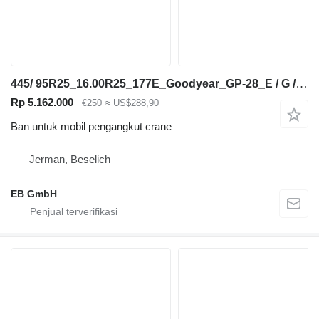
445/ 95R25_16.00R25_177E_Goodyear_GP-28_E / G / L3 TL_Kran
Rp 5.162.000
€250
≈ US$288,90
Ban untuk mobil pengangkut crane
Jerman, Beselich
EB GmbH