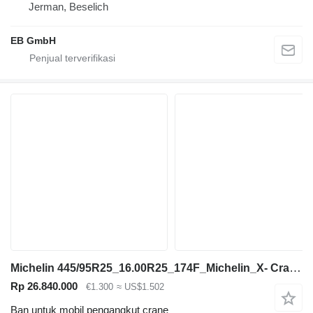
Jerman, Beselich
EB GmbH
Michelin 445/95R25_16.00R25_174F_Michelin_X- Crane AT_TL_MPT_Kranreifen
Rp 26.840.000
€1.300
≈ US$1.502
Ban untuk mobil pengangkut crane