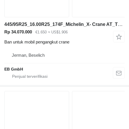
445/95R25_16.00R25_174F_Michelin_X- Crane AT_TL_MPT_Kranreifen
Rp 34.070.000
€1.650
≈ US$1.906
Ban untuk mobil pengangkut crane
Jerman, Beselich
EB GmbH