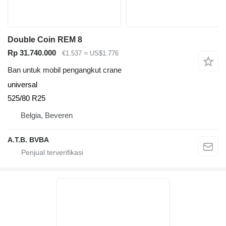
Double Coin REM 8
Rp 31.740.000
€1.537
≈ US$1.776
Ban untuk mobil pengangkut crane
universal
525/80 R25
Belgia, Beveren
A.T.B. BVBA