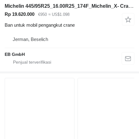
Michelin 445/95R25_16.00R25_174F_Michelin_X- Crane AT_TL_MPT_Kranreifen
Rp 19.620.000
€950
≈ US$1.098
Ban untuk mobil pengangkut crane
Jerman, Beselich
EB GmbH