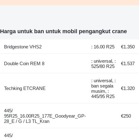
Harga untuk ban untuk mobil pengangkut crane
Bridgestone VHS2
: 16.00 R25
€1.350
: universal, :
Double Coin REM 8
€1.537
525/80 R25
: universal, :
ban segala
Techking ETCRANE
€1.320
musim, :
445/95 R25
445/
95R25_16.00R25_177E_Goodyear_GP-
€250
28_E / G / L3 TL_Kran
445/