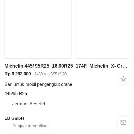
Michelin 445/ 95R25_16.00R25_174F_Michelin_X- Crane AT_TL_MPT_Kranreife
Rp 9.292.000
€450
≈ US$519,90
Ban untuk mobil pengangkut crane
445/95 R25
Jerman, Beselich
EB GmbH