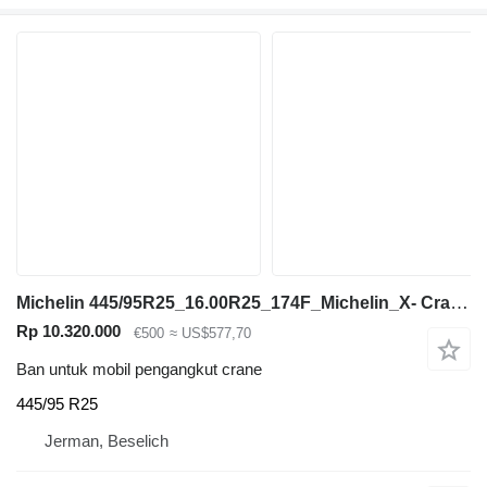
Michelin 445/95R25_16.00R25_174F_Michelin_X- Crane AT_TL_MPT_Kranreifen
Rp 10.320.000
€500
≈ US$577,70
Ban untuk mobil pengangkut crane
445/95 R25
Jerman, Beselich