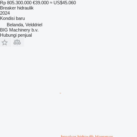
Rp 805.300.000
€39.000
≈ US$45.060
Breaker hidraulik
2024
Kondisi
baru
Belanda, Velddriel
BIG Machinery b.v.
Hubungi penjual
breaker hidraulik Hammer