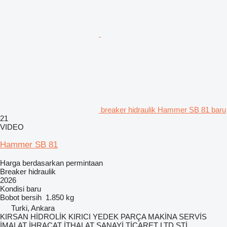
breaker hidraulik Hammer SB 81 baru
21
VIDEO
Hammer SB 81
Harga berdasarkan permintaan
Breaker hidraulik
2026
Kondisi
baru
Bobot bersih
1.850 kg
Turki, Ankara
KIRSAN HİDROLİK KIRICI YEDEK PARÇA MAKİNA SERVİS
İMALAT İHRACAT İTHALAT SANAYİ TİCARET LTD.ŞTİ.