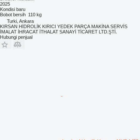
2025
Kondisi
baru
Bobot bersih
110 kg
Turki, Ankara
KIRSAN HİDROLİK KIRICI YEDEK PARÇA MAKİNA SERVİS
İMALAT İHRACAT İTHALAT SANAYİ TİCARET LTD.ŞTİ.
Hubungi penjual