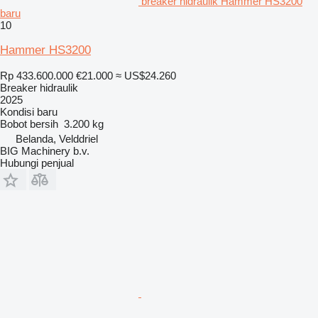
breaker hidraulik Hammer HS3200
baru
10
Hammer HS3200
Rp 433.600.000
€21.000
≈ US$24.260
Breaker hidraulik
2025
Kondisi
baru
Bobot bersih
3.200 kg
Belanda, Velddriel
BIG Machinery b.v.
Hubungi penjual