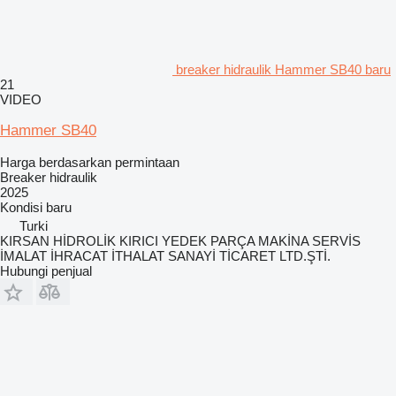
breaker hidraulik Hammer SB40 baru
21
VIDEO
Hammer SB40
Harga berdasarkan permintaan
Breaker hidraulik
2025
Kondisi
baru
Turki
KIRSAN HİDROLİK KIRICI YEDEK PARÇA MAKİNA SERVİS
İMALAT İHRACAT İTHALAT SANAYİ TİCARET LTD.ŞTİ.
Hubungi penjual