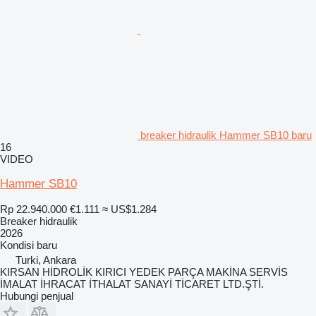
breaker hidraulik Hammer SB10 baru
16
VIDEO
Hammer SB10
Rp 22.940.000
€1.111
≈ US$1.284
Breaker hidraulik
2026
Kondisi
baru
Turki, Ankara
KIRSAN HİDROLİK KIRICI YEDEK PARÇA MAKİNA SERVİS
İMALAT İHRACAT İTHALAT SANAYİ TİCARET LTD.ŞTİ.
Hubungi penjual