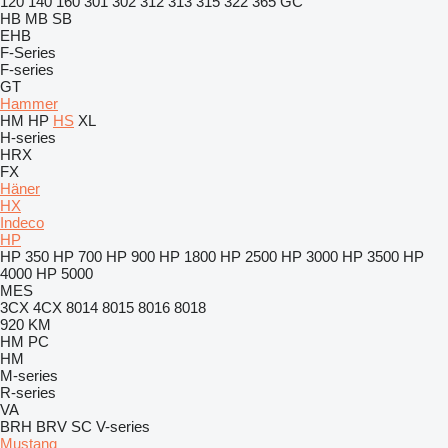
120
140
160
301
302
312
313
315
322
365
GC
HB
MB
SB
EHB
F-Series
F-series
GT
Hammer
HM
HP
HS
XL
H-series
HRX
FX
Häner
HX
Indeco
HP
HP 350
HP 700
HP 900
HP 1800
HP 2500
HP 3000
HP 3500
HP
4000
HP 5000
MES
3CX
4CX
8014
8015
8016
8018
920
KM
HM
PC
HM
M-series
R-series
VA
BRH
BRV
SC
V-series
Mustang