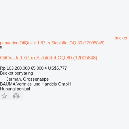
bucket
penyaring OilQuick 1.67 m Sieblöffel OQ 80 (12005848)
9
OilQuick 1.67 m Sieblöffel OQ 80 (12005848)
Rp 103.200.000
€5.000
≈ US$5.777
Bucket penyaring
Jerman, Grossenaspe
BAUMA Vermiet- und Handels GmbH
Hubungi penjual