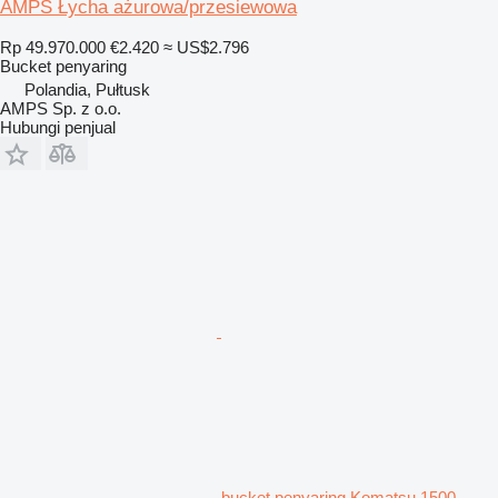
AMPS Łycha ażurowa/przesiewowa
Rp 49.970.000
€2.420
≈ US$2.796
Bucket penyaring
Polandia, Pułtusk
AMPS Sp. z o.o.
Hubungi penjual
bucket penyaring Komatsu 1500