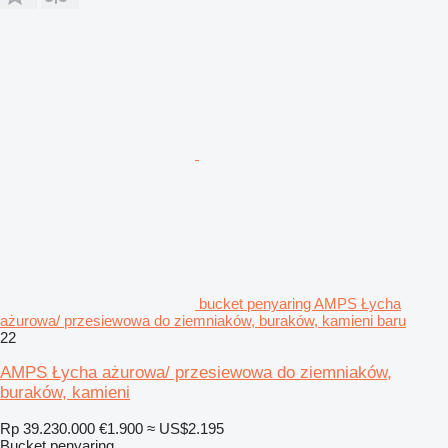
bucket penyaring AMPS Łycha
ażurowa/ przesiewowa do ziemniaków, buraków, kamieni baru
22
AMPS Łycha ażurowa/ przesiewowa do ziemniaków,
buraków, kamieni
Rp 39.230.000
€1.900
≈ US$2.195
Bucket penyaring