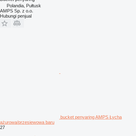
Polandia, Pułtusk
AMPS Sp. z o.o.
Hubungi penjual
bucket penyaring AMPS Łycha
ażurowa/przesiewowa baru
27