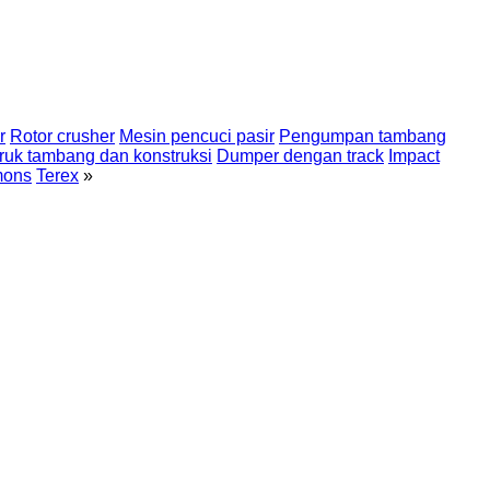
r
Rotor crusher
Mesin pencuci pasir
Pengumpan tambang
ruk tambang dan konstruksi
Dumper dengan track
Impact
ons
Terex
»