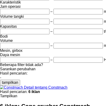
Karakteristik
Jam operasi
–
m
Volume tangki
–
m
Kapasitas
–
t
Bodi
Volume
–
m
Mesin, girbox
Daya mesin
–
Beberapa filter tidak ada?
Sarankan perubahan
Hasil pencarian:
-
tampilkan
Detail tentang Constmach
Hasil pencarian:
6 iklan
Tampilkan