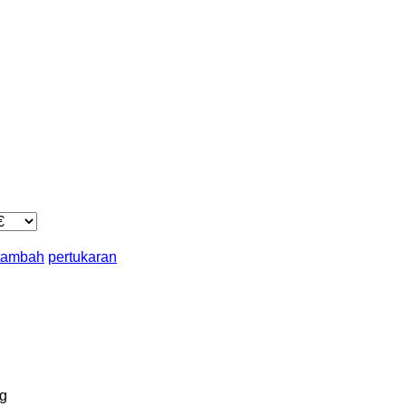
 tambah
pertukaran
g