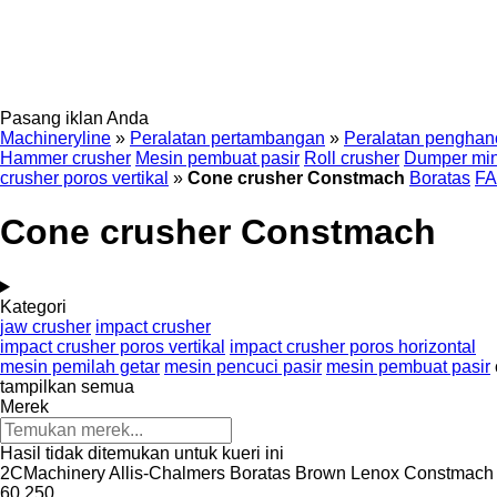
Pasang iklan Anda
Machineryline
»
Peralatan pertambangan
»
Peralatan penghan
Hammer crusher
Mesin pembuat pasir
Roll crusher
Dumper min
crusher poros vertikal
»
Cone crusher Constmach
Boratas
F
Cone crusher Constmach
Kategori
jaw crusher
impact crusher
impact crusher poros vertikal
impact crusher poros horizontal
mesin pemilah getar
mesin pencuci pasir
mesin pembuat pasir
tampilkan semua
Merek
Hasil tidak ditemukan untuk kueri ini
2CMachinery
Allis-Chalmers
Boratas
Brown Lenox
Constmach
60
250