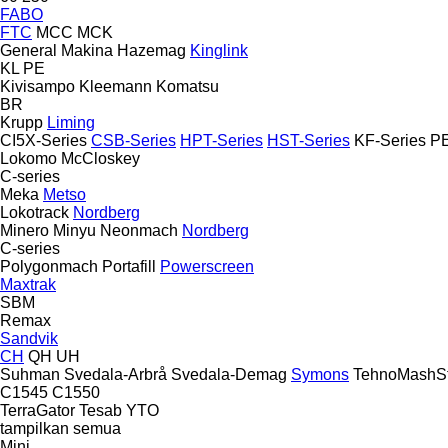
FABO
FTC
MCC
MCK
General Makina
Hazemag
Kinglink
KL
PE
Kivisampo
Kleemann
Komatsu
BR
Krupp
Liming
CI5X-Series
CSB-Series
HPT-Series
HST-Series
KF-Series
PE
Lokomo
McCloskey
C-series
Meka
Metso
Lokotrack
Nordberg
Minero
Minyu
Neonmach
Nordberg
C-series
Polygonmach
Portafill
Powerscreen
Maxtrak
SBM
Remax
Sandvik
CH
QH
UH
Suhman
Svedala-Arbrå
Svedala-Demag
Symons
TehnoMashSt
C1545
C1550
TerraGator
Tesab
YTO
tampilkan semua
Mini