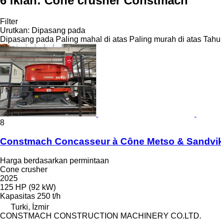
6 iklan:
Cone crusher Constmach
Filter
Urutkan
:
Dipasang pada
Dipasang pada
Paling mahal di atas
Paling murah di atas
Tahu
8
Constmach Concasseur à Cône Metso & Sandvi
Harga berdasarkan permintaan
Cone crusher
2025
125 HP (92 kW)
Kapasitas
250 t/h
Turki, İzmir
CONSTMACH CONSTRUCTION MACHINERY CO.LTD.