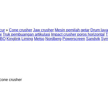
cur
»
Cone crusher
Jaw crusher
Mesin pemilah getar
Drum laya
i
Truk pembuangan artikulasi
Impact crusher poros horizontal
T
ABO
Kinglink
Liming
Metso
Nordberg
Powerscreen
Sandvik
Sym
cone crusher