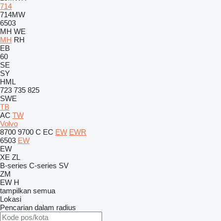
714
714MW
6503
MH
WE
MH
RH
EB
60
SE
SY
HML
723
735
825
SWE
TB
AC
TW
Volvo
8700
9700
C
EC
EW
EWR
6503
EW
EW
XE
ZL
B-series
C-series
SV
ZM
EW
H
tampilkan semua
Lokasi
Pencarian dalam radius