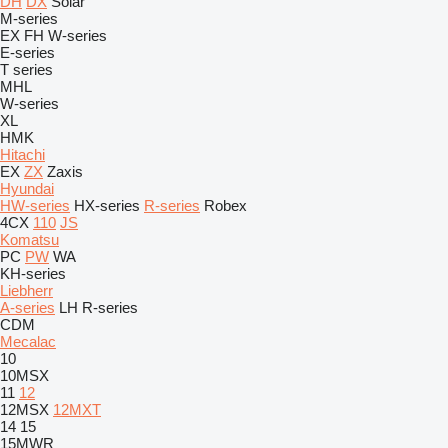
DH
DX
Solar
M-series
EX
FH
W-series
E-series
T series
MHL
W-series
XL
HMK
Hitachi
EX
ZX
Zaxis
Hyundai
HW-series
HX-series
R-series
Robex
4CX
110
JS
Komatsu
PC
PW
WA
KH-series
Liebherr
A-series
LH
R-series
CDM
Mecalac
10
10MSX
11
12
12MSX
12MXT
14
15
15MWR