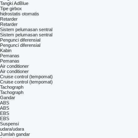
Tangki AdBlue
Tipe girbox
hidrostatis
otomatis
Retarder
Retarder
Sistem pelumasan sentral
Sistem pelumasan sentral
Pengunci diferensial
Pengunci diferensial
Kabin
Pemanas
Pemanas
Air conditioner
Air conditioner
Cruise control (tempomat)
Cruise control (tempomat)
Tachograph
Tachograph
Gandar
ABS
ABS
EBS
EBS
Suspensi
udara/udara
Jumlah gandar