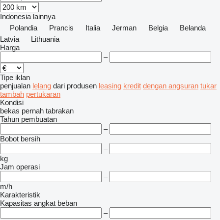
Indonesia
lainnya
Polandia
Prancis
Italia
Jerman
Belgia
Belanda
Latvia
Lithuania
Harga
–
Tipe iklan
penjualan
lelang
dari produsen
leasing
kredit
dengan angsuran
tukar
tambah
pertukaran
Kondisi
bekas
pernah tabrakan
Tahun pembuatan
–
Bobot bersih
–
kg
Jam operasi
–
m/h
Karakteristik
Kapasitas angkat beban
–