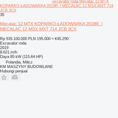
excavator roda Mecalac 12 MTX
KOPARKO-ŁADOWARKA 2019R. | MECALAC 12 MSX MXT 714
JCB 3CX
35
Mecalac 12 MTX KOPARKO-ŁADOWARKA 2019R. |
MECALAC 12 MSX MXT 714 JCB 3CX
Rp 935.100.000
PLN 195.000
≈ €45.290
Excavator roda
2019
8.621 m/h
Daya
85 kW (115.64 HP)
Polandia, Milicz
KM MASZYNY BUDOWLANE
Hubungi penjual