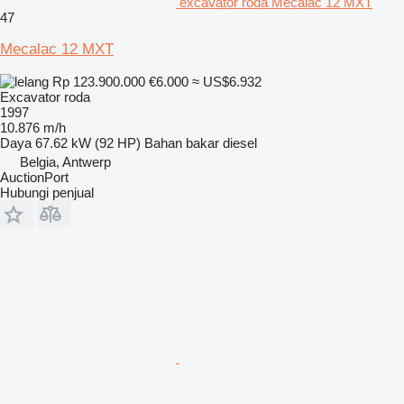
excavator roda Mecalac 12 MXT
47
Mecalac 12 MXT
Rp 123.900.000
€6.000
≈ US$6.932
Excavator roda
1997
10.876 m/h
Daya
67.62 kW (92 HP)
Bahan bakar
diesel
Belgia, Antwerp
AuctionPort
Hubungi penjual