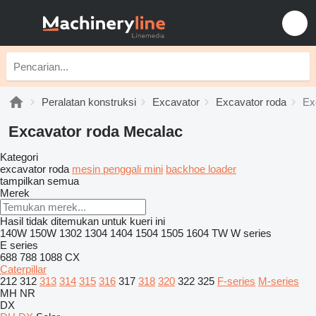
Peralatan konstruksi
Excavator
Excavator roda
Ex
Excavator roda Mecalac
Kategori
excavator roda
mesin penggali mini
backhoe loader
tampilkan semua
Merek
Hasil tidak ditemukan untuk kueri ini
140W
150W
1302
1304
1404
1504
1505
1604
TW
W series
E series
688
788
1088
CX
Caterpillar
212
312
313
314
315
316
317
318
320
322
325
F-series
M-series
MH
NR
DX