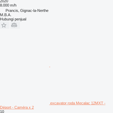
2020
8.000 m/h
Prancis, Gignac-la-Nerthe
M.B.A.
Hubungi penjual
excavator roda Mecalac 12MXT -
Déport - Caméra x 2
10