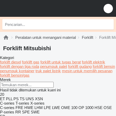
Peralatan untuk menangani material
Forklift
Forklift M
Forklift Mitsubishi
Kategori
forklift diesel
forklift gas
forklift untuk tugas berat
forklift elektrik
forklift dengan tiga roda
penumpuk palet
forklift gudang
forklift bensin
penumpuk kontainer
truk palet listrik
mesin untuk memilih pesanan
forklift bensin/gas
Merek
Hasil tidak ditemukan untuk kueri ini
20
ET
PLL
PS
TS
UNS
XSN
C-series
T-series
X-series
C-series
FRE
HWE
LHM
LPE
LWE
OME 100
OP 1000 HSE
OSE
P-series
RR
SPE
SWE