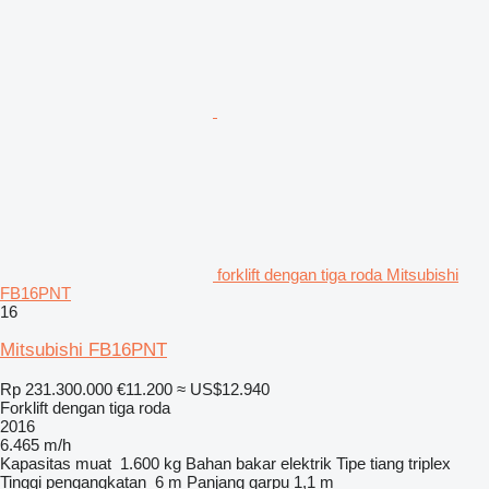
forklift dengan tiga roda Mitsubishi
FB16PNT
16
Mitsubishi FB16PNT
Rp 231.300.000
€11.200
≈ US$12.940
Forklift dengan tiga roda
2016
6.465 m/h
Kapasitas muat
1.600 kg
Bahan bakar
elektrik
Tipe tiang
triplex
Tinggi pengangkatan
6 m
Panjang garpu
1,1 m