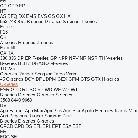
EB
CD
CPD
EP
HT
AS
DFQ
DX
EMS
EVS
GS
GX
HX
553
743
BSL
B series
D series
S series
T series
Force
F16
CK
A-series
R-series
Z-series
Farmlift
CX
TX
330
336
DP
EP
F-series
GP
NPP
NPV
NR
NSR
TH
V-series
B-series
BLITZ
DRAGO
M-series
TD 225
C-series
Ranger
Scorpion
Targo
Vario
45
C-series
DCY
DPL
DPM
GEX
GPM
GTS
GTX
H-series
C-Series
ESR
GPC
RT
SC
SP
WD
WE
WP
WT
B-series
D-series
G-series
S-series
3508
8440
9660
DV
Agri Farmer
Agri Max
Agri Plus
Agri Star
Apollo
Hercules
Icarus
Mini
Agri
Pegasus
Runner
Samson
Zeus
B-series
D-series
G-series
CPCD
CPD
DS
EFL
EPL
EPT
ESA
EST
ER
FDC
SF