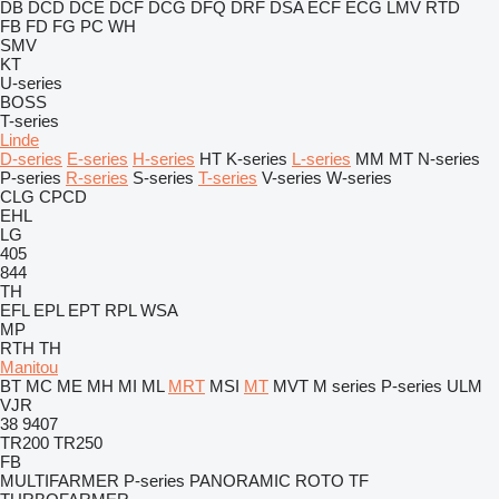
DB
DCD
DCE
DCF
DCG
DFQ
DRF
DSA
ECF
ECG
LMV
RTD
FB
FD
FG
PC
WH
SMV
KT
U-series
BOSS
T-series
Linde
D-series
E-series
H-series
HT
K-series
L-series
MM
MT
N-series
P-series
R-series
S-series
T-series
V-series
W-series
CLG
CPCD
EHL
LG
405
844
TH
EFL
EPL
EPT
RPL
WSA
MP
RTH
TH
Manitou
BT
MC
ME
MH
MI
ML
MRT
MSI
MT
MVT
M series
P-series
ULM
VJR
38
9407
TR200
TR250
FB
MULTIFARMER
P-series
PANORAMIC
ROTO
TF