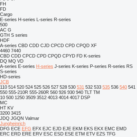
FH
FD
Cargo
E-series
H-series
L-series
R-series
500
AC
G
GTH
S series
HDF
A-series
CBD
CDD
CJD
CPCD
CPD
CPQD
XF
4460
7440
CBD
CDD
CPCD
CPD
CPQD
CPYD
FD
K-series
DQ
MQ
VD
A-series
E-series
H-series
J-series
K-series
P-series
R-series
RS
S-series
HD-series
JCB
110
514
520
524
525
526
527
528
530
531
532
533
535
536
540
541
550
555-210R
555-260R
560
926
930
940
TLT
TM
10
500
1250
3509
3512
4013
4014
4017
DSP
MC
HT
KV
3200
3415
JDQ
JGQN
Valmar
Jungheinrich
DFG
ECE
EFG
EFX
EJC
EJD
EJE
EKM
EKS
EKX
EMC
EMD
ERC
ERD
ERE
ERV
ESC
ESD
ESE
ETM
ETV
EZS
TFG