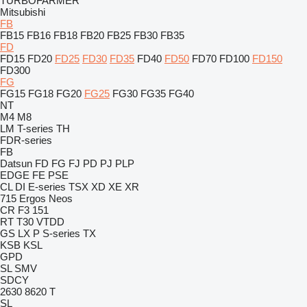
TURBOFARMER
Mitsubishi
FB
FB15
FB16
FB18
FB20
FB25
FB30
FB35
FD
FD15
FD20
FD25
FD30
FD35
FD40
FD50
FD70
FD100
FD150
FD300
FG
FG15
FG18
FG20
FG25
FG30
FG35
FG40
NT
M4
M8
LM
T-series
TH
FDR-series
FB
Datsun
FD
FG
FJ
PD
PJ
PLP
EDGE
FE
PSE
CL
DI
E-series
TSX
XD
XE
XR
715
Ergos
Neos
CR
F3 151
RT
T30
VTDD
GS
LX
P
S-series
TX
KSB
KSL
GPD
SL
SMV
SDCY
2630
8620 T
SL