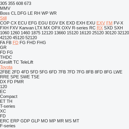
305
355
608
673
MMV
Boss
CL
DFG
LE
RH
WP
WR
Still
COP
CX
ECU
EFG
EGU
EGV
EK
EXD
EXH
EXU
EXV
FM
FV-X
FXH
FXV
Kanvan
LTX
MX
OPX
OXV
R-series
RC
RX
SXD
SXH
1060
1260
1460
1875
12120
13660
15120
16120
25120
30120
32120
42120
45120
52120
FA
FB
FD
FG
FHD
FHG
GR
FD
FG
THDC
Girolift
TC
TeleLift
Toyota
2FBE
2FD
4FD
5FD
5FG
6FD
7FB
7FD
7FG
8FB
8FD
8FG
LWE
RRE
SPE
SWE
TSE
DX
FD
PMR
120
EC
Compact
ET
TH
T-series
XC
FD
ERC
ERP
GDP
GLP
MO
MP
MR
MS
MT
F-series