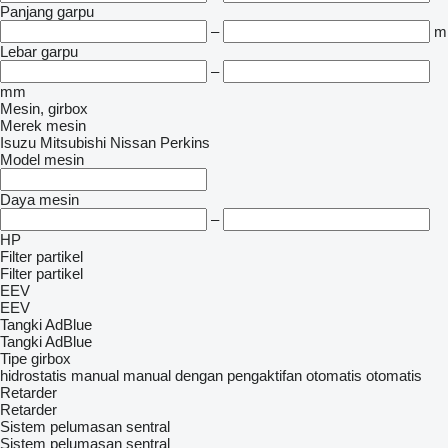
Panjang garpu
–
m
Lebar garpu
–
mm
Mesin, girbox
Merek mesin
Isuzu
Mitsubishi
Nissan
Perkins
Model mesin
Daya mesin
–
HP
Filter partikel
Filter partikel
EEV
EEV
Tangki AdBlue
Tangki AdBlue
Tipe girbox
hidrostatis
manual
manual dengan pengaktifan otomatis
otomatis
Retarder
Retarder
Sistem pelumasan sentral
Sistem pelumasan sentral