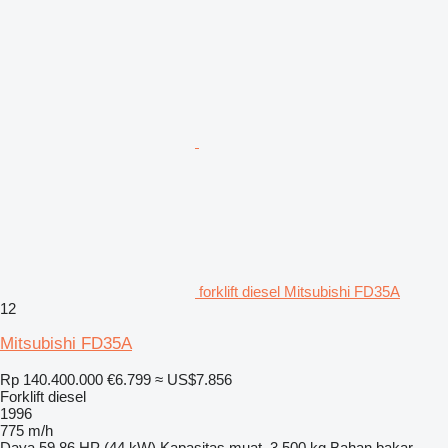
forklift diesel Mitsubishi FD35A
12
Mitsubishi FD35A
Rp 140.400.000
€6.799
≈ US$7.856
Forklift diesel
1996
775 m/h
Daya
59.86 HP (44 kW)
Kapasitas muat
3.500 kg
Bahan bakar