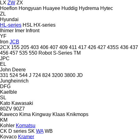
LX
ZW
ZX
Hoeflon
Hongyuan
Huayee
Huddig
Hydrema
Hytec
ZL
Hyundai
HL-series
HSL
HX-series
Ihimer
Imer
Infront
YF
Iron
JCB
2CX
155
205
403
406
407
409
411
417
426
427
435S
436
437
456
457
535
550
Robot
S-Series
TM
JPC
EL
John Deere
331
524
544 J
724
824
3200
3800
JD
Jungheinrich
DFG
Kaelble
SL
Kato
Kawasaki
80ZV
90Z7
Kaweco
Kima
Kingway
Klaas
Knikmops
KM
Kohler
Komatsu
CK
D series
SK
WA
WB
Kovaco
Kramer