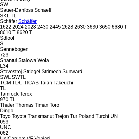
SW
Sauer-Danfoss
Schaeff
SKL
TL
Schäfer
Schäffer
1622
2024
2028
2430
2445
2628
2630
3630
3650
6680 T
8610 T
8620 T
Sdlool
SL
Sennebogen
723
Shantui
Stalowa Wola
L34
Stavostroj
Striegel
Strimech
Sunward
SWL
SWTL
TCM
TDC
TICAB
Taian
Takeuchi
TL
Tamrock
Terex
970
TL
Thaler
Thomas
Timan
Toro
Dingo
Toyo
Toyota
Transmanut
Trejon
Tur Poland
Turchi
UN
053
UNC
062
UniCarriers
VF Venieri