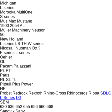
Michigan
L-series
Morooka
MultiOne
S-series
Mus Max
Mustang
1900
2054
AL
Müller Machinery
Neuson
50
New Holland
L-series
LS
TH
W-series
Nicosail
Nuoman
O&K
F-series
L-series
Oehler
OL
Pacam
Palazzani
PL
PT
Paus
RL
SL
TL
Pitbull
Plus Power
HF
Probst
Redrock
Rexroth
Rhino-Cross
Rhinoceros
Rippa
SDLG
L-Series
LG
SEM
630
636
652
655
656
660
668
Sandvik
Sany