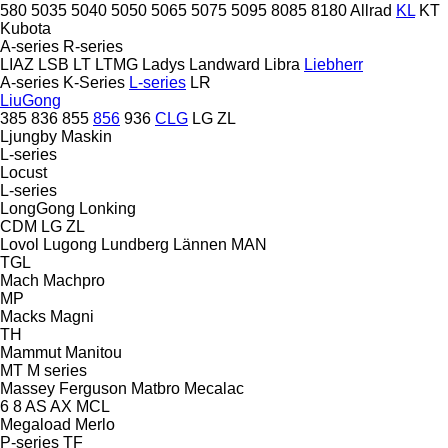
580
5035
5040
5050
5065
5075
5095
8085
8180
Allrad
KL
KT
Kubota
A-series
R-series
LIAZ
LSB
LT
LTMG
Ladys
Landward
Libra
Liebherr
A-series
K-Series
L-series
LR
LiuGong
385
836
855
856
936
CLG
LG
ZL
Ljungby Maskin
L-series
Locust
L-series
LongGong
Lonking
CDM
LG
ZL
Lovol
Lugong
Lundberg
Lännen
MAN
TGL
Mach
Machpro
MP
Macks
Magni
TH
Mammut
Manitou
MT
M series
Massey Ferguson
Matbro
Mecalac
6
8
AS
AX
MCL
Megaload
Merlo
P-series
TF