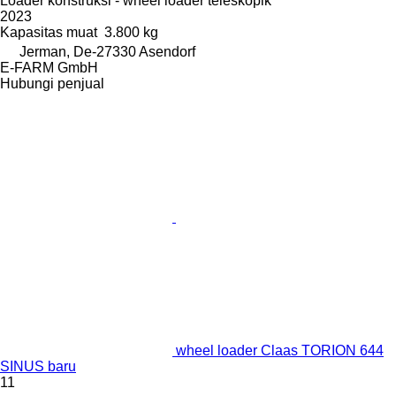
Loader konstruksi - wheel loader teleskopik
2023
Kapasitas muat
3.800 kg
Jerman, De-27330 Asendorf
E-FARM GmbH
Hubungi penjual
wheel loader Claas TORION 644
SINUS baru
11