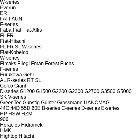
W-series
Everun
ER
FAI
FAUN
F-series
Faba
Fiat
Fiat-Allis
FL
FR
Fiat-Hitachi
FL
FR
SL
W-series
Fiat-Kobelco
W-series
Fimaks
Fliegl
Fman
Forest
Fuchs
F-series
Furukawa
Gehl
AL
R-series
RT
SL
Gelco
Giant
D-series
G1200
G1500
G2200
G2300
G2700
G3500
G5000
SK
V-series
GreenTec
Günstig
Günter Grossmann
HANOMAG
44C
44D
55D
60E
B-series
C-series
D-series
E-series
HP
HSW
HZM
906
Heracles
Hidromek
HMK
Hightop
Hitachi