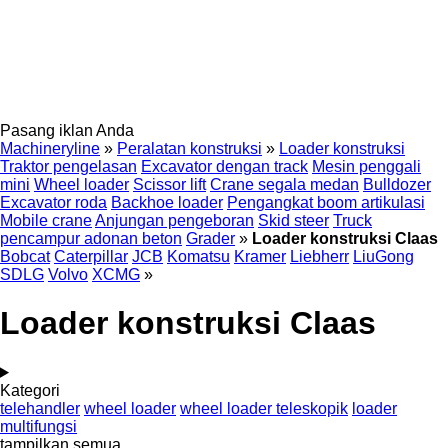
Pasang iklan Anda
Machineryline
»
Peralatan konstruksi
»
Loader konstruksi
Traktor pengelasan
Excavator dengan track
Mesin penggali
mini
Wheel loader
Scissor lift
Crane segala medan
Bulldozer
Excavator roda
Backhoe loader
Pengangkat boom artikulasi
Mobile crane
Anjungan pengeboran
Skid steer
Truck
pencampur adonan beton
Grader
»
Loader konstruksi Claas
Bobcat
Caterpillar
JCB
Komatsu
Kramer
Liebherr
LiuGong
SDLG
Volvo
XCMG
»
Loader konstruksi Claas
Kategori
telehandler
wheel loader
wheel loader teleskopik
loader
multifungsi
tampilkan semua