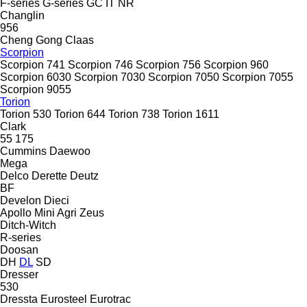
F-series
G-series
GC
IT
NR
Changlin
956
Cheng Gong
Claas
Scorpion
Scorpion 741
Scorpion 746
Scorpion 756
Scorpion 960
Scorpion 6030
Scorpion 7030
Scorpion 7050
Scorpion 7055
Scorpion 9055
Torion
Torion 530
Torion 644
Torion 738
Torion 1611
Clark
55
175
Cummins
Daewoo
Mega
Delco
Derette
Deutz
BF
Develon
Dieci
Apollo
Mini Agri
Zeus
Ditch-Witch
R-series
Doosan
DH
DL
SD
Dresser
530
Dressta
Eurosteel
Eurotrac