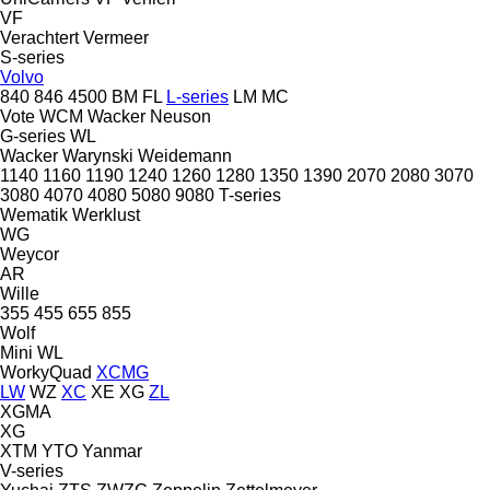
VF
Verachtert
Vermeer
S-series
Volvo
840
846
4500
BM
FL
L-series
LM
MC
Vote
WCM
Wacker Neuson
G-series
WL
Wacker
Warynski
Weidemann
1140
1160
1190
1240
1260
1280
1350
1390
2070
2080
3070
3080
4070
4080
5080
9080
T-series
Wematik
Werklust
WG
Weycor
AR
Wille
355
455
655
855
Wolf
Mini
WL
WorkyQuad
XCMG
LW
WZ
XC
XE
XG
ZL
XGMA
XG
XTM
YTO
Yanmar
V-series