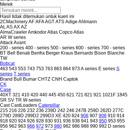
Merek
Hasil tidak ditemukan untuk kueri ini
2CMachinery
AF
AFA
AGT
ATS
Adige
Ahlmann
AL
AS
AX
AZ
AlmaCrawler
Amkodor
Atlas Copco
Atlas
AR
W series
Attack
Avant
200 - series
400 - series
500 - series
600 - series
700 - series
BT
Bell
Benati
Benfra
Berger Kraus
Bernards
Bison
Blanche
TW
Bobcat
463
543
553
743
753
763
863
864
873
A series
E series
S
series
T series
Brand
Bull
Bumar
CHTZ
CNH
Captok
CK
Case
40XT
321
410
420
440
445
450
621
721
821
921
1021F
1845
SR
SV
TR
W-series
Cast
CastLoaders
Caterpillar
215
216
226
232
236
239D
242
246
247B
259D
262D
277C
279D
289D
299D2
299D3 XE
420
824
906
907
908
910
914
918
920
924
926
928
930
931
936
938
941
943
950
953
955
956
962
963
966
972
973
980
982
986
988
990
992
D series