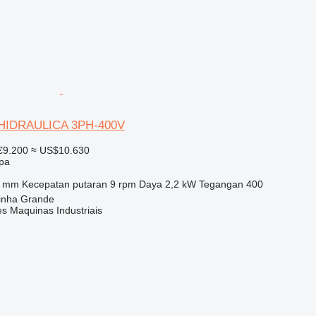
IDRAULICA 3PH-400V
€9.200
≈ US$10.630
ipa
0 mm
Kecepatan putaran
9 rpm
Daya
2,2 kW
Tegangan
400
rinha Grande
s Maquinas Industriais