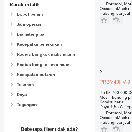
Portugal, Ma
Karakteristik
OccasionMachine
Hubungi penjual
Bobot bersih
Jam operasi
Diameter pipa
Kecepatan penekukan
Radius bengkok maksimaum
Radius bengkok minimum
2
Kecepatan putaran
PRBM40HV-3
Tekanan
Rp 95.700.000
€
Daya
Mesin bending p
Kondisi
baru
Tegangan
Daya
1,5 kW
Teg
Portugal, Ma
OccasionMachine
Hubungi penjual
Beberapa filter tidak ada?