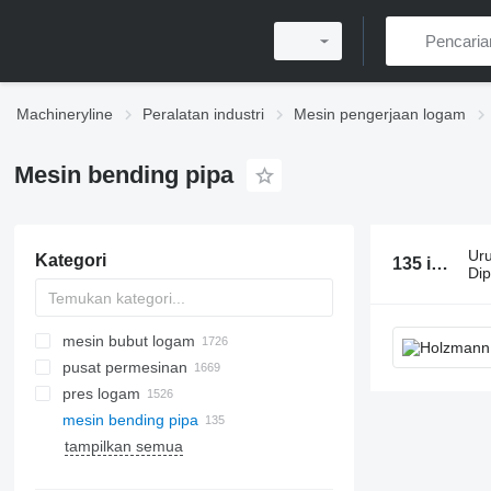
Machineryline
Peralatan industri
Mesin pengerjaan logam
Mesin bending pipa
Ur
Kategori
135 iklan:
M
Di
mesin bubut logam
pusat permesinan
pres logam
mesin bending pipa
rem tekan
mesin gerinda permukaan
mesin potong laser
tampilkan semua
mesin pres hidraulik
mesin gerinda silinder
mesin potong plasma
mesin press eksentrik
mesin gerinda sabuk
mesin pemotong laser CO2