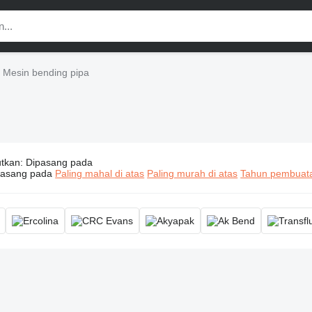
Mesin bending pipa
utkan
:
Dipasang pada
esin bending pipa, mesin pembengkok pipa, mesin pembengkok
pasang pada
Paling mahal di atas
Paling murah di atas
Tahun pembuatan