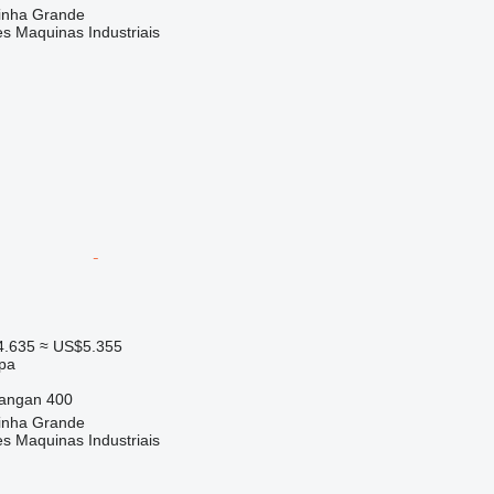
rinha Grande
s Maquinas Industriais
4.635
≈ US$5.355
ipa
angan
400
rinha Grande
s Maquinas Industriais