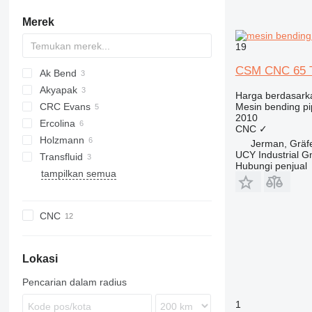
turret punch press
mesin penggiling internal
mesin potong waterjet
Merek
stamping press
mesin penggiling jig
mesin potong lembaran logam
pres mekanis
mesin poles
mesin potong api
19
mesin press engkol
mesin gerinda roda gigi
mesin pemotong laser tabung
CSM CNC 65 
crimper sudut
mesin penghalus
mesin potong abrasif
Ak Bend
laboratory press
Akyapak
Harga berdasark
mesin press logam lainnya
CRC Evans
Mesin bending p
2010
Ercolina
CK
CNC
✓
Holzmann
Jerman, Gräfe
UCY Industrial 
Transfluid
Hubungi penjual
tampilkan semua
CNC
Lokasi
Pencarian dalam radius
1