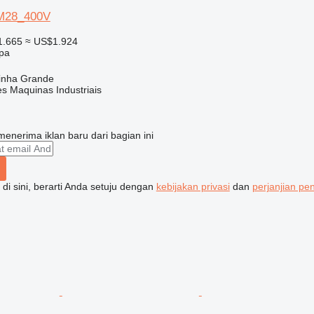
M28_400V
1.665
≈ US$1.924
ipa
rinha Grande
s Maquinas Industriais
enerima iklan baru dari bagian ini
di sini, berarti Anda setuju dengan
kebijakan privasi
dan
perjanjian p