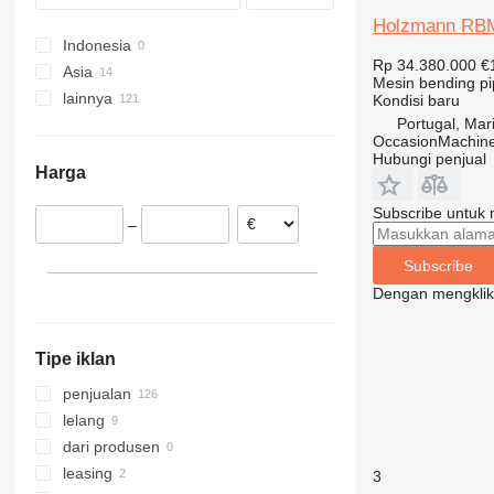
Holzmann RB
Indonesia
Rp 34.380.000
€
Asia
Mesin bending p
lainnya
Uni Emirat Arab
Kondisi
baru
Portugal, Ma
Uzbekistan
Jerman
OccasionMachine
Turki
Belgia
Hubungi penjual
Harga
Portugal
Belanda
Subscribe untuk m
–
Slowakia
Spanyol
Subscribe
Swiss
Dengan mengklik 
Polandia
tampilkan semua
Tipe iklan
penjualan
lelang
dari produsen
leasing
3