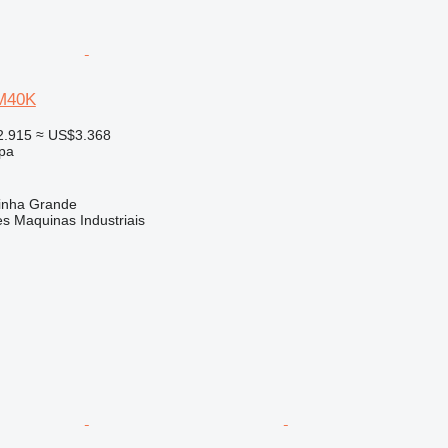
M40K
2.915
≈ US$3.368
ipa
rinha Grande
s Maquinas Industriais