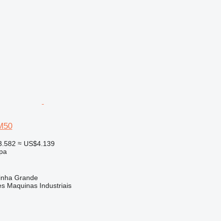
M50
3.582
≈ US$4.139
ipa
rinha Grande
s Maquinas Industriais