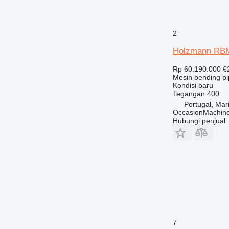
2
Holzmann RB
Rp 60.190.000
€
Mesin bending p
Kondisi
baru
Tegangan
400
Portugal, Ma
OccasionMachine
Hubungi penjual
7