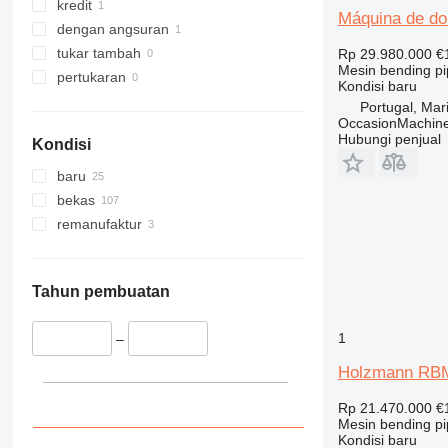
kredit
Máquina de do
dengan angsuran
tukar tambah
Rp 29.980.000
€
Mesin bending p
pertukaran
Kondisi
baru
Portugal, Ma
OccasionMachine
Hubungi penjual
Kondisi
baru
bekas
remanufaktur
Tahun pembuatan
1
–
Holzmann RB
Rp 21.470.000
€
Mesin bending p
Kondisi
baru