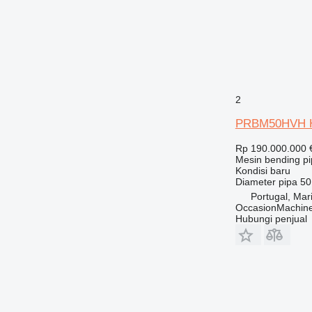
2
PRBM50HVH H
Rp 190.000.000
Mesin bending p
Kondisi
baru
Diameter pipa
5
Portugal, Ma
OccasionMachine
Hubungi penjual