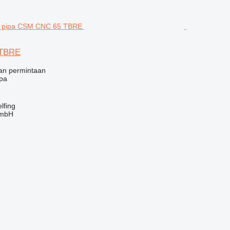
TBRE
an permintaan
ipa
lfing
GmbH