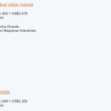
brar tubos manual
1.452
≈ US$1.678
ipa
rinha Grande
s Maquinas Industriais
M28M
1.040
≈ US$1.202
ipa