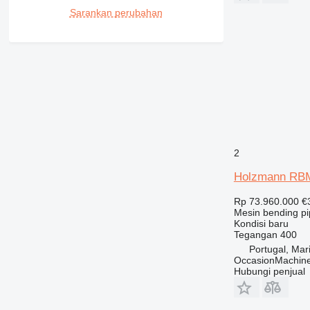
Sarankan perubahan
2
Holzmann RB
Rp 73.960.000
€
Mesin bending p
Kondisi
baru
Tegangan
400
Portugal, Ma
OccasionMachine
Hubungi penjual