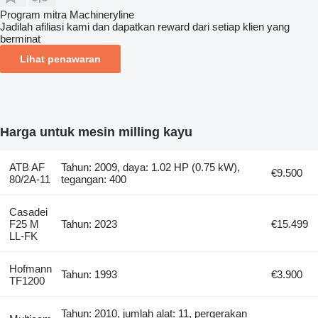
Program mitra Machineryline
Jadilah afiliasi kami dan dapatkan reward dari setiap klien yang
berminat
Lihat penawaran
Harga untuk mesin milling kayu
ATB AF
Tahun: 2009, daya: 1.02 HP (0.75 kW),
€9.500
80/2A-11
tegangan: 400
Casadei
F25 M
Tahun: 2023
€15.499
LL-FK
Hofmann
Tahun: 1993
€3.900
TF1200
Tahun: 2010, jumlah alat: 11, pergerakan