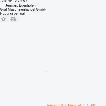
7.48 HP (5.5 kW)
Jerman, Egenhofen
Graf Maschinenhandel GmbH
Hubungi penjual
mesin milling kayu SAC TS.145