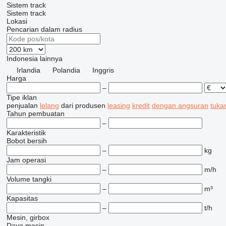
Sistem track
Sistem track
Lokasi
Pencarian dalam radius
Indonesia
lainnya
Irlandia
Polandia
Inggris
Harga
–
Tipe iklan
penjualan
lelang
dari produsen
leasing
kredit
dengan angsuran
tuka
Tahun pembuatan
–
Karakteristik
Bobot bersih
–
kg
Jam operasi
–
m/h
Volume tangki
–
m³
Kapasitas
–
t/h
Mesin, girbox
Daya mesin