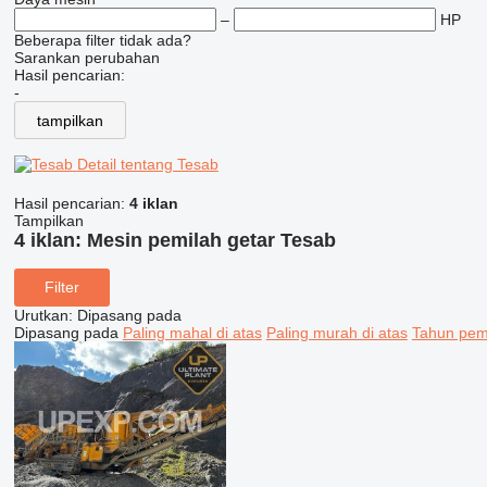
–
HP
Beberapa filter tidak ada?
Sarankan perubahan
Hasil pencarian:
-
tampilkan
Detail tentang Tesab
Hasil pencarian:
4 iklan
Tampilkan
4 iklan:
Mesin pemilah getar Tesab
Filter
Urutkan
:
Dipasang pada
Dipasang pada
Paling mahal di atas
Paling murah di atas
Tahun pemb