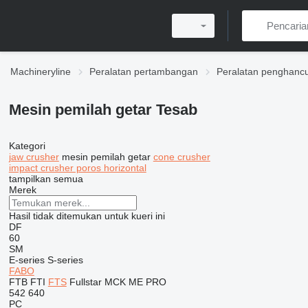
Machineryline
Peralatan pertambangan
Peralatan penghanc
Mesin pemilah getar Tesab
Kategori
jaw crusher
mesin pemilah getar
cone crusher
impact crusher poros horizontal
tampilkan semua
Merek
Hasil tidak ditemukan untuk kueri ini
DF
60
SM
E-series
S-series
FABO
FTB
FTI
FTS
Fullstar
MCK
ME
PRO
542
640
PC