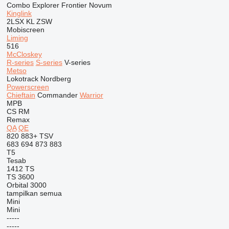
Combo
Explorer
Frontier
Novum
Kinglink
2LSX
KL
ZSW
Mobiscreen
Liming
516
McCloskey
R-series
S-series
V-series
Metso
Lokotrack
Nordberg
Powerscreen
Chieftain
Commander
Warrior
MPB
CS
RM
Remax
QA
QE
820
883+
TSV
683
694
873
883
T5
Tesab
1412
TS
TS 3600
Orbital 3000
tampilkan semua
Mini
Mini
-----
-----