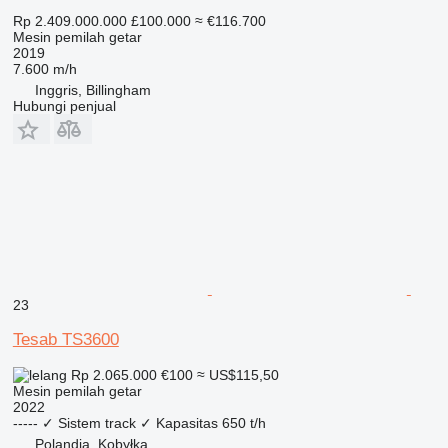
Rp 2.409.000.000
£100.000
≈ €116.700
Mesin pemilah getar
2019
7.600 m/h
Inggris, Billingham
Hubungi penjual
23
Tesab TS3600
Rp 2.065.000
€100
≈ US$115,50
Mesin pemilah getar
2022
-----
✓
Sistem track
✓
Kapasitas
650 t/h
Polandia, Kobyłka