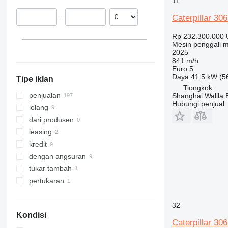
11
Belanda
8035
Caterpillar 30
–
Inggris
8045
Ukraina
8050
Rp 232.300.000
Mesin penggali m
Hongaria
8052
2025
Prancis
8055
841 m/h
Euro 5
tampilkan semua
8056
Daya
41.5 kW (5
Tipe iklan
8060
Tiongkok
8065
penjualan
Shanghai Walila 
Hubungi penjual
8080
lelang
8085
dari produsen
JS
leasing
JZ
kredit
dengan angsuran
tukar tambah
pertukaran
32
Kondisi
Caterpillar 306