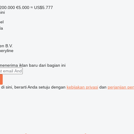
200.000
€5.000
≈ US$5.777
ini
el
da
en B.V.
eryline
enerima iklan baru dari bagian ini
di sini, berarti Anda setuju dengan
kebijakan privasi
dan
perjanjian p