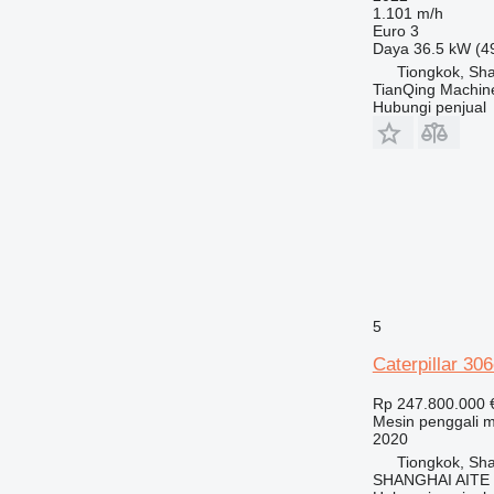
1.101 m/h
Euro 3
Daya
36.5 kW (4
Tiongkok, Sh
TianQing Machine
Hubungi penjual
5
Caterpillar 30
Rp 247.800.000
Mesin penggali m
2020
Tiongkok, Sh
SHANGHAI AITE