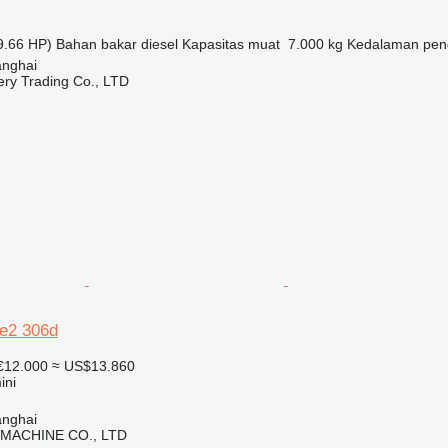
9.66 HP)
Bahan bakar
diesel
Kapasitas muat
7.000 kg
Kedalaman pen
anghai
ry Trading Co., LTD
6e2 306d
€12.000
≈ US$13.860
ini
anghai
 MACHINE CO., LTD