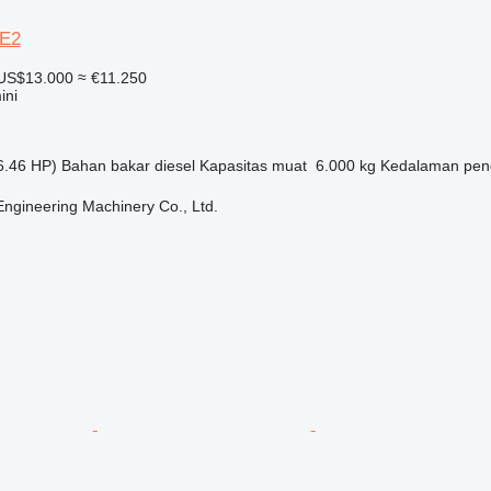
6E2
US$13.000
≈ €11.250
ini
6.46 HP)
Bahan bakar
diesel
Kapasitas muat
6.000 kg
Kedalaman pen
Engineering Machinery Co., Ltd.