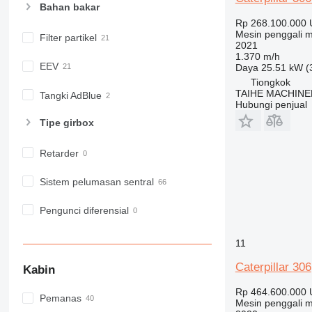
Bahan bakar
Rp 268.100.000
Mesin penggali m
Filter partikel
2021
1.370 m/h
EEV
Daya
25.51 kW (
Tiongkok
TAIHE MACHINE
Tangki AdBlue
Hubungi penjual
Tipe girbox
Retarder
Sistem pelumasan sentral
Pengunci diferensial
11
Caterpillar 306
Kabin
Rp 464.600.000
Pemanas
Mesin penggali m