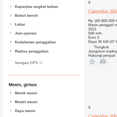
6
Kapasitas angkat beban
Caterpillar 30
Bobot bersih
Rp 160.800.000
Lebar
Mesin penggali m
2021
500 m/h
Jam operasi
Euro 3
Daya
35 kW (47.
Kedalaman penggalian
Tiongkok
Radius penggalian
Jiangchun trading
Hubungi penjual
Navigasi GPS
Mesin, girbox
Merek mesin
Model mesin
9
Daya mesin
Caterpillar 30