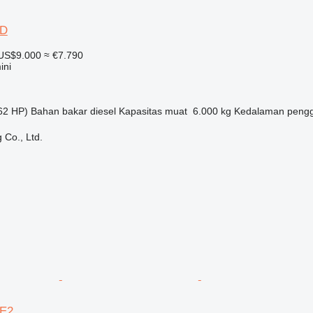
6D
US$9.000
≈ €7.790
ini
62 HP)
Bahan bakar
diesel
Kapasitas muat
6.000 kg
Kedalaman pengg
 Co., Ltd.
6E2