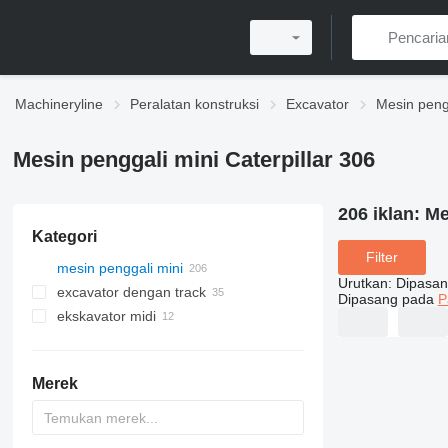
Machineryline
Peralatan konstruksi
Excavator
Mesin peng
Mesin penggali mini Caterpillar 306
206 iklan:
Me
Kategori
Filter
mesin penggali mini
Urutkan
:
Dipasan
excavator dengan track
Dipasang pada
P
ekskavator midi
Merek