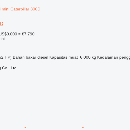
6D
US$9.000
≈ €7.790
ini
62 HP)
Bahan bakar
diesel
Kapasitas muat
6.000 kg
Kedalaman pengg
 Co., Ltd.