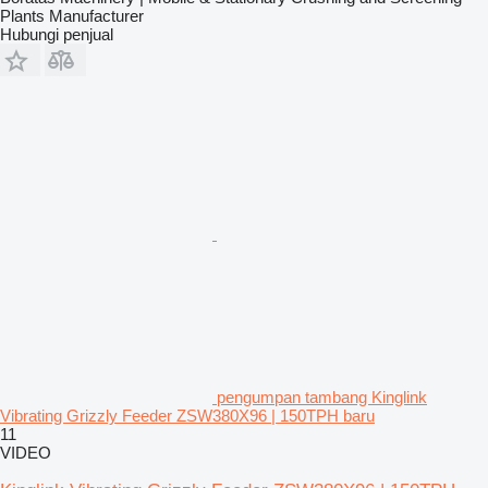
Plants Manufacturer
Hubungi penjual
pengumpan tambang Kinglink
Vibrating Grizzly Feeder ZSW380X96 | 150TPH baru
11
VIDEO