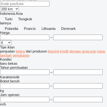
Indonesia
Asia
Turki
Tiongkok
lainnya
Polandia
Prancis
Lithuania
Denmark
Harga
–
Tipe iklan
penjualan
lelang
dari produsen
leasing
kredit
dengan angsuran
tukar
tambah
pertukaran
Kondisi
baru
bekas
Tahun pembuatan
–
Karakteristik
Bobot bersih
–
kg
Jam operasi
–
m/h