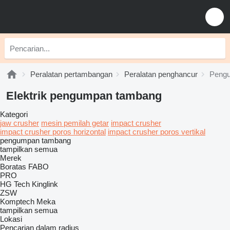
Peralatan pertambangan
Peralatan penghancur
Peng
Elektrik pengumpan tambang
Kategori
jaw crusher
mesin pemilah getar
impact crusher
impact crusher poros horizontal
impact crusher poros vertikal
pengumpan tambang
tampilkan semua
Merek
Boratas
FABO
PRO
HG Tech
Kinglink
ZSW
Komptech
Meka
tampilkan semua
Lokasi
Pencarian dalam radius