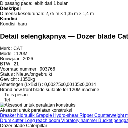
Dipasang pada:
lebih dari 1 bulan
Deskripsi
Dimensi keseluruhan:
2,75 m × 1,35 m × 1,4 m
Kondisi
Kondisi:
baru
Detail selengkapnya — Dozer blade Cat
Merk : CAT
Model : 120M
Bouwjaar : 2026
BTW : 21
Voorraad nummer : 903766
Status : Nieuw/ongebruikt
Gewicht : 1350kg
Afmetingen (LxBxH) : 0,00275x0,00135x0,0014
Brand new front blade suitable for 120M machine
Tulis pesan
Tel
Aksesori untuk peralatan konstruksi
Breaker hidraulik
Grapple
Hydro-shear
Ripper
Counterweight m
Drum cutter
Long reach boom
Vibratory hammer
Bucket pengga
Dozer blade Caterpillar