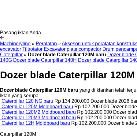
Pasang iklan Anda
Machineryline
»
Peralatan
»
Aksesori untuk peralatan konstruks
excavator
Tiltrotator
Excavator plate compactor
Drum pencampu
Caterpillar
»
Dozer blade Caterpillar 120M baru
Dozer blade C
140G
Dozer blade Caterpillar 140H
Dozer blade Caterpillar 1
Dozer blade Caterpillar 120M
Dozer blade Caterpillar 120M baru
yang diiklankan telah terj
Iklan yang serupa
Caterpillar 120 NG baru
Rp 134.200.000
Dozer blade
2026
ba
Caterpillar 120M Moldboard baru
Rp 102.200.000
Dozer blad
Caterpillar 120M2 Moldboard baru
Rp 102.200.000
Dozer bla
Caterpillar 120M3 Moldboard baru
Rp 102.200.000
Dozer bla
Caterpillar 12H Moldboard baru
Rp 102.200.000
Dozer blade
Caterpillar 120M