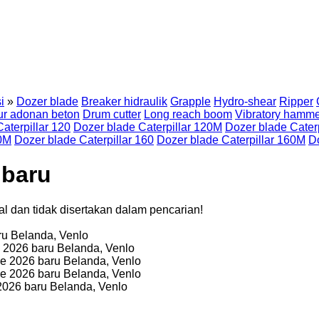
i
»
Dozer blade
Breaker hidraulik
Grapple
Hydro-shear
Ripper
r adonan beton
Drum cutter
Long reach boom
Vibratory hamm
aterpillar 120
Dozer blade Caterpillar 120M
Dozer blade Cater
40M
Dozer blade Caterpillar 160
Dozer blade Caterpillar 160M
Do
 baru
ual dan tidak disertakan dalam pencarian!
ru
Belanda, Venlo
e
2026
baru
Belanda, Venlo
de
2026
baru
Belanda, Venlo
de
2026
baru
Belanda, Venlo
2026
baru
Belanda, Venlo