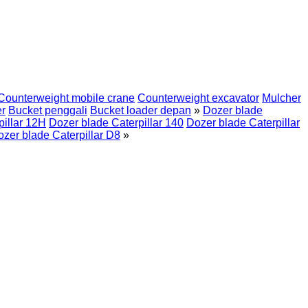
Counterweight mobile crane
Counterweight excavator
Mulcher
er
Bucket penggali
Bucket loader depan
»
Dozer blade
pillar 12H
Dozer blade Caterpillar 140
Dozer blade Caterpillar
zer blade Caterpillar D8
»