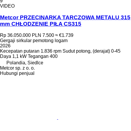
9
VIDEO
Metcor PRZECINARKA TARCZOWA METALU 315
mm CHŁODZENIE PIŁA CS315
Rp 36.050.000
PLN 7.500
≈ €1.739
Gergaji sirkular pemotong logam
2026
Kecepatan putaran
1.836 rpm
Sudut potong, (derajat)
0-45
Daya
1,1 kW
Tegangan
400
Polandia, Siedlce
Metcor sp. z o. o.
Hubungi penjual