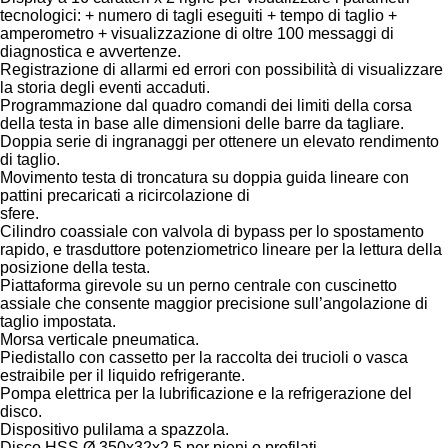
tecnologici: + numero di tagli eseguiti + tempo di taglio +
amperometro + visualizzazione di oltre 100 messaggi di
diagnostica e avvertenze.
Registrazione di allarmi ed errori con possibilità di visualizzare
la storia degli eventi accaduti.
Programmazione dal quadro comandi dei limiti della corsa
della testa in base alle dimensioni delle barre da tagliare.
Doppia serie di ingranaggi per ottenere un elevato rendimento
di taglio.
Movimento testa di troncatura su doppia guida lineare con
pattini precaricati a ricircolazione di
sfere.
Cilindro coassiale con valvola di bypass per lo spostamento
rapido, e trasduttore potenziometrico lineare per la lettura della
posizione della testa.
Piattaforma girevole su un perno centrale con cuscinetto
assiale che consente maggior precisione sull’angolazione di
taglio impostata.
Morsa verticale pneumatica.
Piedistallo con cassetto per la raccolta dei trucioli o vasca
estraibile per il liquido refrigerante.
Pompa elettrica per la lubrificazione e la refrigerazione del
disco.
Dispositivo pulilama a spazzola.
Disco HSS Ø 350x32x2,5 per pieni o profilati.