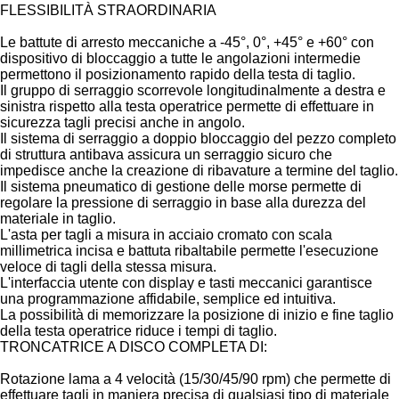
FLESSIBILITÀ STRAORDINARIA
Le battute di arresto meccaniche a -45°, 0°, +45° e +60° con
dispositivo di bloccaggio a tutte le angolazioni intermedie
permettono il posizionamento rapido della testa di taglio.
Il gruppo di serraggio scorrevole longitudinalmente a destra e
sinistra rispetto alla testa operatrice permette di effettuare in
sicurezza tagli precisi anche in angolo.
Il sistema di serraggio a doppio bloccaggio del pezzo completo
di struttura antibava assicura un serraggio sicuro che
impedisce anche la creazione di ribavature a termine del taglio.
Il sistema pneumatico di gestione delle morse permette di
regolare la pressione di serraggio in base alla durezza del
materiale in taglio.
L'asta per tagli a misura in acciaio cromato con scala
millimetrica incisa e battuta ribaltabile permette l'esecuzione
veloce di tagli della stessa misura.
L'interfaccia utente con display e tasti meccanici garantisce
una programmazione affidabile, semplice ed intuitiva.
La possibilità di memorizzare la posizione di inizio e fine taglio
della testa operatrice riduce i tempi di taglio.
TRONCATRICE A DISCO COMPLETA DI:
Rotazione lama a 4 velocità (15/30/45/90 rpm) che permette di
effettuare tagli in maniera precisa di qualsiasi tipo di materiale