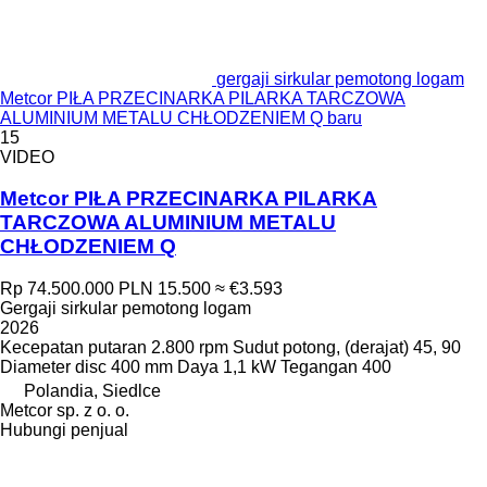
gergaji sirkular pemotong logam
Metcor PIŁA PRZECINARKA PILARKA TARCZOWA
ALUMINIUM METALU CHŁODZENIEM Q baru
15
VIDEO
Metcor PIŁA PRZECINARKA PILARKA
TARCZOWA ALUMINIUM METALU
CHŁODZENIEM Q
Rp 74.500.000
PLN 15.500
≈ €3.593
Gergaji sirkular pemotong logam
2026
Kecepatan putaran
2.800 rpm
Sudut potong, (derajat)
45, 90
Diameter disc
400 mm
Daya
1,1 kW
Tegangan
400
Polandia, Siedlce
Metcor sp. z o. o.
Hubungi penjual