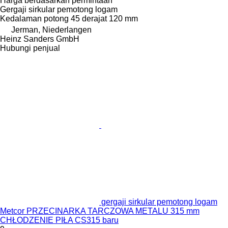
Harga berdasarkan permintaan
Gergaji sirkular pemotong logam
Kedalaman potong 45 derajat
120 mm
Jerman, Niederlangen
Heinz Sanders GmbH
Hubungi penjual
gergaji sirkular pemotong logam
Metcor PRZECINARKA TARCZOWA METALU 315 mm
CHŁODZENIE PIŁA CS315 baru