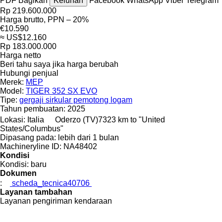
PDF
Bagikan
Keluhan
Facebook
WhatsApp
Viber
Telegram
Rp 219.600.000
Harga brutto, PPN – 20%
€10.590
≈ US$12.160
Rp 183.000.000
Harga netto
Beri tahu saya jika harga berubah
Hubungi penjual
Merek:
MEP
Model:
TIGER 352 SX EVO
Tipe:
gergaji sirkular pemotong logam
Tahun pembuatan:
2025
Lokasi:
Italia
Oderzo (TV)
7323 km to "United
States/Columbus"
Dipasang pada:
lebih dari 1 bulan
Machineryline ID:
NA48402
Kondisi
Kondisi:
baru
Dokumen
:
scheda_tecnica40706
Layanan tambahan
Layanan pengiriman kendaraan