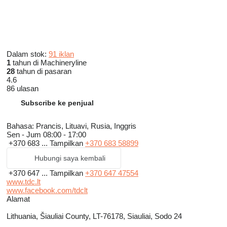
Dalam stok:
91 iklan
1
tahun di Machineryline
28
tahun di pasaran
4.6
86 ulasan
Subscribe ke penjual
Bahasa:
Prancis, Lituavi, Rusia, Inggris
Sen - Jum
08:00 - 17:00
+370 683 ...
Tampilkan
+370 683 58899
Hubungi saya kembali
+370 647 ...
Tampilkan
+370 647 47554
www.tdc.lt
www.facebook.com/tdclt
Alamat
Lithuania, Šiauliai County, LT-76178, Siauliai, Sodo 24