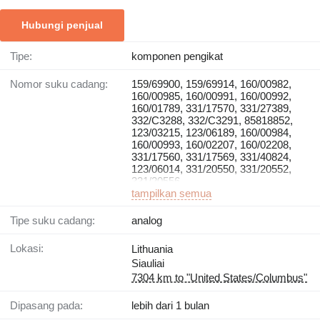
Hubungi penjual
Tipe:
komponen pengikat
Nomor suku cadang:
159/69900, 159/69914, 160/00982,
160/00985, 160/00991, 160/00992,
160/01789, 331/17570, 331/27389,
332/C3288, 332/C3291, 85818852,
123/03215, 123/06189, 160/00984,
160/00993, 160/02207, 160/02208,
331/17560, 331/17569, 331/40824,
123/06014, 331/20550, 331/20552,
331/20556
tampilkan semua
Tipe suku cadang:
analog
Lokasi:
Lithuania
Siauliai
7304 km to "United States/Columbus"
Dipasang pada:
lebih dari 1 bulan