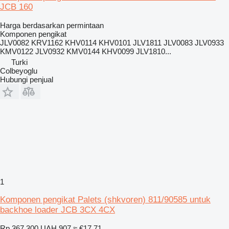
JCB 160
Harga berdasarkan permintaan
Komponen pengikat
JLV0082 KRV1162 KHV0114 KHV0101 JLV1811 JLV0083 JLV0933
KMV0122 JLV0932 KMV0144 KHV0099 JLV1810...
Turki
Colbeyoglu
Hubungi penjual
1
Komponen pengikat Palets (shkvoren) 811/90585 untuk
backhoe loader JCB 3CX 4CX
Rp 367.300
UAH 907
≈ €17,71