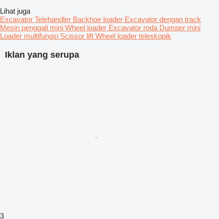
Lihat juga
Excavator
Telehandler
Backhoe loader
Excavator dengan track
Mesin penggali mini
Wheel loader
Excavator roda
Dumper mini
Loader multifungsi
Scissor lift
Wheel loader teleskopik
Iklan yang serupa
3