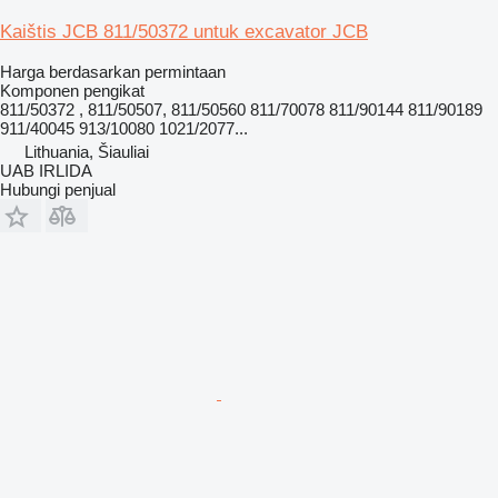
Kaištis JCB 811/50372 untuk excavator JCB
Harga berdasarkan permintaan
Komponen pengikat
811/50372 , 811/50507, 811/50560 811/70078 811/90144 811/90189
911/40045 913/10080 1021/2077...
Lithuania, Šiauliai
UAB IRLIDA
Hubungi penjual