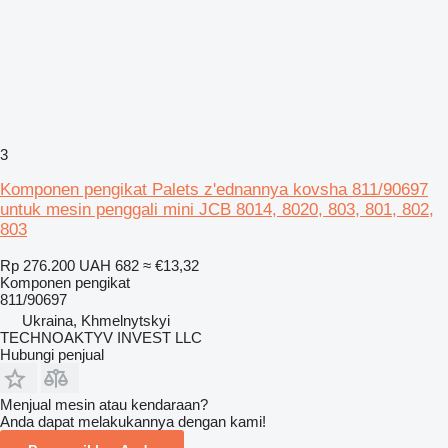
3
Komponen pengikat Palets z'ednannya kovsha 811/90697
untuk mesin penggali mini JCB 8014, 8020, 803, 801, 802,
803
Rp 276.200
UAH 682
≈ €13,32
Komponen pengikat
811/90697
Ukraina, Khmelnytskyi
TECHNOAKTYV INVEST LLC
Hubungi penjual
Menjual mesin atau kendaraan?
Anda dapat melakukannya dengan kami!