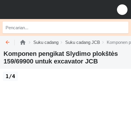
Suku cadang
Suku cadang JCB
Komponen pe
Komponen pengikat Slydimo plokštės
159/69900 untuk excavator JCB
1/4