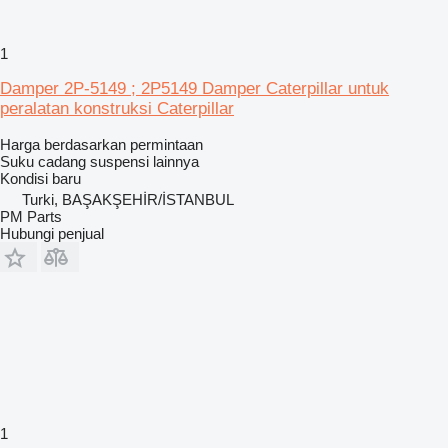
1
Damper 2P-5149 ; 2P5149 Damper Caterpillar untuk
peralatan konstruksi Caterpillar
Harga berdasarkan permintaan
Suku cadang suspensi lainnya
Kondisi
baru
Turki, BAŞAKŞEHİR/İSTANBUL
PM Parts
Hubungi penjual
1