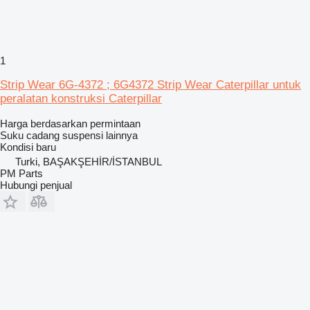
1
Strip Wear 6G-4372 ; 6G4372 Strip Wear Caterpillar untuk
peralatan konstruksi Caterpillar
Harga berdasarkan permintaan
Suku cadang suspensi lainnya
Kondisi
baru
Turki, BAŞAKŞEHİR/İSTANBUL
PM Parts
Hubungi penjual