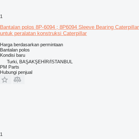
1
Bantalan polos 8P-6094 ; 8P6094 Sleeve Bearing Caterpillar
untuk peralatan konstruksi Caterpillar
Harga berdasarkan permintaan
Bantalan polos
Kondisi
baru
Turki, BAŞAKŞEHİR/İSTANBUL
PM Parts
Hubungi penjual
1