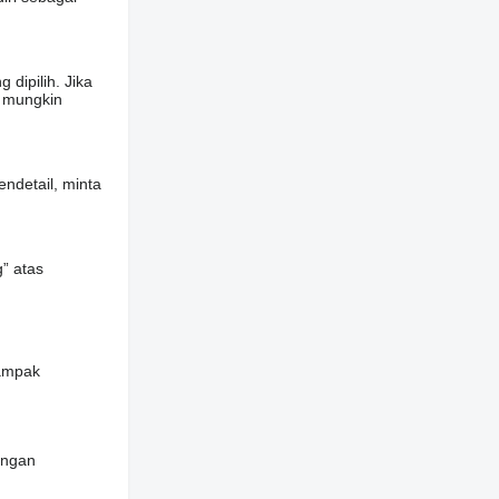
dipilih. Jika
n mungkin
ndetail, minta
” atas
tampak
angan