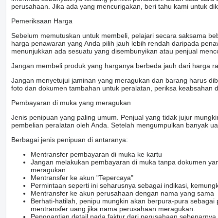
perusahaan. Jika ada yang mencurigakan, beri tahu kami untuk dikon
Pemeriksaan Harga
Sebelum memutuskan untuk membeli, pelajari secara saksama beber
harga penawaran yang Anda pilih jauh lebih rendah daripada pena
menunjukkan ada sesuatu yang disembunyikan atau penjual menc
Jangan membeli produk yang harganya berbeda jauh dari harga rat
Jangan menyetujui jaminan yang meragukan dan barang harus dibay
foto dan dokumen tambahan untuk peralatan, periksa keabsahan 
Pembayaran di muka yang meragukan
Jenis penipuan yang paling umum. Penjual yang tidak jujur mung
pembelian peralatan oleh Anda. Setelah mengumpulkan banyak uang
Berbagai jenis penipuan di antaranya:
Mentransfer pembayaran di muka ke kartu
Jangan melakukan pembayaran di muka tanpa dokumen yang 
meragukan.
Mentransfer ke akun "Tepercaya"
Permintaan seperti ini seharusnya sebagai indikasi, kemun
Mentransfer ke akun perusahaan dengan nama yang sama
Berhati-hatilah, penipu mungkin akan berpura-pura sebaga
mentransfer uang jika nama perusahaan meragukan.
Penggantian detail pada faktur dari perusahaan sebenarnya