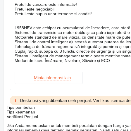
Pretul de vanzare este informativ!
Pretul este negociabil!
Pretul este supus unor termene si conditii!
L958HEV este echipat cu acumulatori de încredere, care oferă 
Sistemul de transmisie cu motor dublu și cu patru ieșiri oferă o 
Motoarele standard de mare viteză, cu densitate mare de putere
Sistemul de control inteligent ajustează automat puterea de ieșire
Tehnologia de frânare regenerativă integrată și pornirea și opr
Cuplaj rapid, supapă cu 3 funcții, direcție de urgență și un sing
Sistemul inteligent de management termic poate menține toate 
Moduri de lucru Încărcare, Nivelare, Stivuire și ECO
Minta informasi lain
Deskripsi yang diberikan oleh penjual. Verifikasi semua de
Tips pembelian
Tips keamanan
Verifikasi Penjual
Jika Anda memutuskan untuk membeli peralatan dengan harga yang
informasi sebanyaknya tentang pemilik peralatan. Salah satu cara