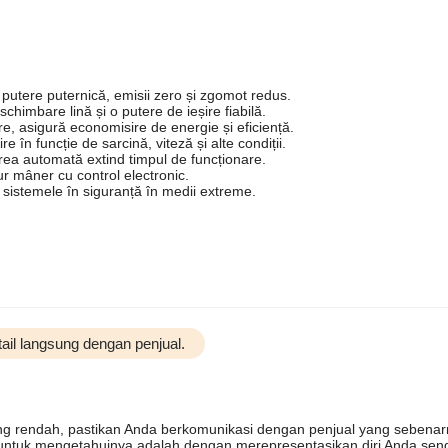
putere puternică, emisii zero și zgomot redus.
schimbare lină și o putere de ieșire fiabilă.
, asigură economisire de energie și eficiență.
 în funcție de sarcină, viteză și alte condiții.
irea automată extind timpul de funcționare.
ur mâner cu control electronic.
sistemele în siguranță în medii extreme.
tail langsung dengan penjual.
 rendah, pastikan Anda berkomunikasi dengan penjual yang sebenarn
 untuk mengetahuinya adalah dengan merepresentasikan diri Anda send