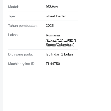
Model:
958Hev
Tipe:
wheel loader
Tahun pembuatan:
2025
Lokasi:
Rumania
8156 km to "United
States/Columbus"
Dipasang pada:
lebih dari 1 bulan
Machineryline ID:
FL44750