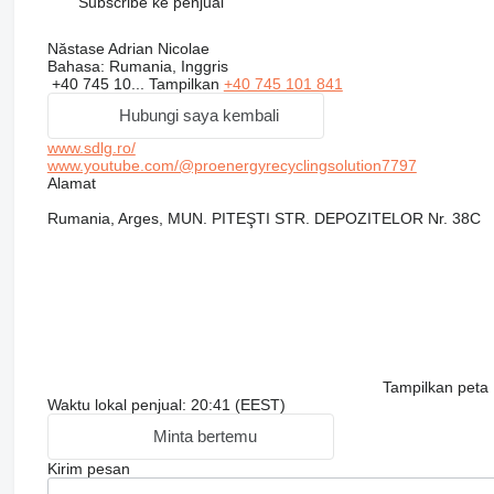
Subscribe ke penjual
Năstase Adrian Nicolae
Bahasa:
Rumania, Inggris
+40 745 10...
Tampilkan
+40 745 101 841
Hubungi saya kembali
www.sdlg.ro/
www.youtube.com/@proenergyrecyclingsolution7797
Alamat
Rumania, Arges, MUN. PITEŞTI STR. DEPOZITELOR Nr. 38C
Tampilkan peta
Waktu lokal penjual: 20:41 (EEST)
Minta bertemu
Kirim pesan