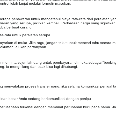
trol lebih lanjut melalui formulir masukan.
apa penawaran untuk mengetahui biaya rata-rata dari peralatan yang 
waran yang serupa, pikirkan kembali. Perbedaan harga yang signifika
oba berbuat curang.
a-rata untuk peralatan serupa.
arkan di muka. Jika ragu, jangan takut untuk mencari tahu secara me
dokumen, ajukan pertanyaan.
kin meminta sejumlah uang untuk pembayaran di muka sebagai “booking
, ia menghilang dan tidak bisa lagi dihubungi.
menyatakan proses transfer uang, jika selama komunikasi penjual 
gkinan besar Anda sedang berkomunikasi dengan penipu.
i perusahaan terkenal dengan membuat perubahan kecil pada nama. J