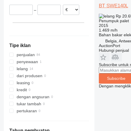
Spanyol
BT SWE140L
–
Polandia
Rp 20.6
Norwegia
Penumpuk palet
2015
Inggris
1.469 m/h
Ceko
Bahan bakar
elek
Belgia, Antwe
Tipe iklan
AuctionPort
Hubungi penjual
penjualan
penyewaan
Subscribe untuk m
lelang
dari produsen
Subscribe
leasing
Dengan mengklik 
kredit
dengan angsuran
tukar tambah
pertukaran
Tahun pembuatan