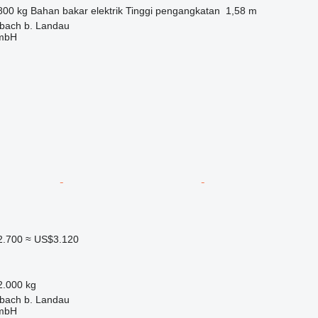
800 kg
Bahan bakar
elektrik
Tinggi pengangkatan
1,58 m
bach b. Landau
GmbH
2.700
≈ US$3.120
2.000 kg
bach b. Landau
GmbH