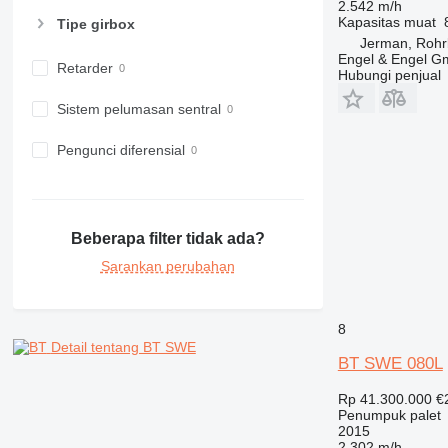
2.542 m/h
Kapasitas muat
Tipe girbox
Jerman, Rohr
Engel & Engel 
Retarder
Hubungi penjual
Sistem pelumasan sentral
Pengunci diferensial
Beberapa filter tidak ada?
Sarankan perubahan
8
Detail tentang BT SWE
BT SWE 080L
Rp 41.300.000
€
Penumpuk palet
2015
2.302 m/h