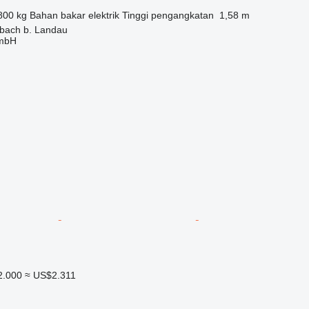
800 kg
Bahan bakar
elektrik
Tinggi pengangkatan
1,58 m
bach b. Landau
GmbH
2.000
≈ US$2.311