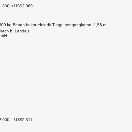
1.800
≈ US$2.080
800 kg
Bahan bakar
elektrik
Tinggi pengangkatan
1,58 m
bach b. Landau
GmbH
2.000
≈ US$2.311