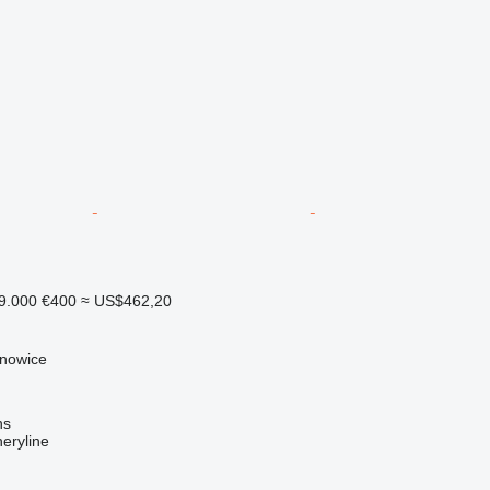
9.000
€400
≈ US$462,20
jnowice
ns
eryline