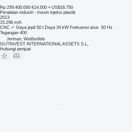
Rp 299.400.000
€14.500
≈ US$16.750
Peralatan industri - mesin injeksi plastik
2013
15.296 m/h
CNC
✓
Gaya jepit
50 t
Daya
34 kW
Frekuensi arus
50 Hz
Tegangan
400
Jerman, Weißenfels
GUTINVEST INTERNATIONAL ASSETS S.L,
Hubungi penjual