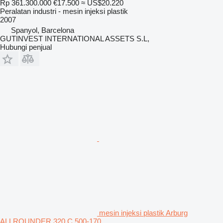
Rp 361.300.000
€17.500
≈ US$20.220
Peralatan industri - mesin injeksi plastik
2007
Spanyol, Barcelona
GUTINVEST INTERNATIONAL ASSETS S.L,
Hubungi penjual
mesin injeksi plastik Arburg
ALLROUNDER 320 C 500-170