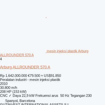
mesin injeksi plastik Arburg
ALLROUNDER 570 A
4
Arburg ALLROUNDER 570 A
Rp 1.642.000.000
€79.500
≈ US$91.850
Peralatan industri - mesin injeksi plastik
2010
30.800 m/h
208 HP (153 kW)
CNC
✓
Daya
22,9 kW
Frekuensi arus
50 Hz
Tegangan
230
Spanyol, Barcelona
GUTINVEST INTERNATIONAL ASSETS S.L,