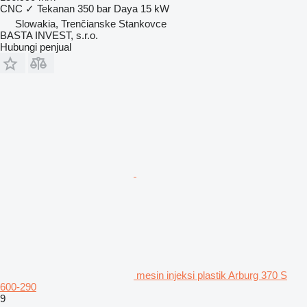
CNC
✓
Tekanan
350 bar
Daya
15 kW
Slowakia, Trenčianske Stankovce
BASTA INVEST, s.r.o.
Hubungi penjual
mesin injeksi plastik Arburg 370 S
600-290
9