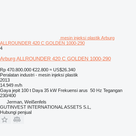
mesin injeksi plastik Arburg
ALLROUNDER 420 C GOLDEN 1000-290
4
Arburg ALLROUNDER 420 C GOLDEN 1000-290
Rp 470.800.000
€22.800
≈ US$26.340
Peralatan industri - mesin injeksi plastik
2013
14.949 m/h
Gaya jepit
100 t
Daya
35 kW
Frekuensi arus
50 Hz
Tegangan
230/400
Jerman, Weißenfels
GUTINVEST INTERNATIONAL ASSETS S.L,
Hubungi penjual