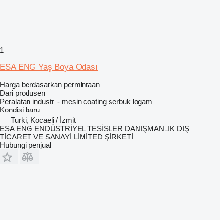
1
ESA ENG Yaş Boya Odası
Harga berdasarkan permintaan
Dari produsen
Peralatan industri - mesin coating serbuk logam
Kondisi
baru
Turki, Kocaeli / İzmit
ESA ENG ENDÜSTRİYEL TESİSLER DANIŞMANLIK DIŞ
TİCARET VE SANAYİ LİMİTED ŞİRKETİ
Hubungi penjual