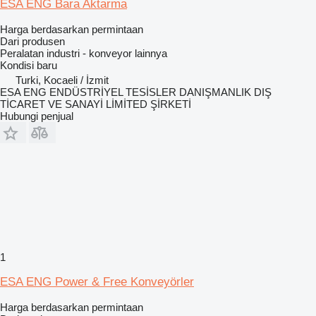
ESA ENG Bara Aktarma
Harga berdasarkan permintaan
Dari produsen
Peralatan industri - konveyor lainnya
Kondisi
baru
Turki, Kocaeli / İzmit
ESA ENG ENDÜSTRİYEL TESİSLER DANIŞMANLIK DIŞ
TİCARET VE SANAYİ LİMİTED ŞİRKETİ
Hubungi penjual
1
ESA ENG Power & Free Konveyörler
Harga berdasarkan permintaan