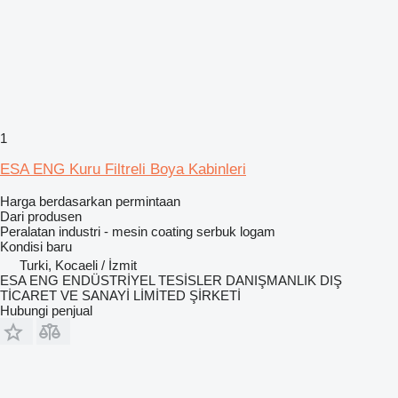
1
ESA ENG Kuru Filtreli Boya Kabinleri
Harga berdasarkan permintaan
Dari produsen
Peralatan industri - mesin coating serbuk logam
Kondisi
baru
Turki, Kocaeli / İzmit
ESA ENG ENDÜSTRİYEL TESİSLER DANIŞMANLIK DIŞ
TİCARET VE SANAYİ LİMİTED ŞİRKETİ
Hubungi penjual