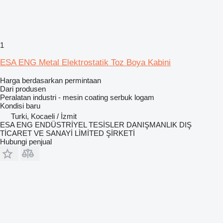
1
ESA ENG Metal Elektrostatik Toz Boya Kabini
Harga berdasarkan permintaan
Dari produsen
Peralatan industri - mesin coating serbuk logam
Kondisi
baru
Turki, Kocaeli / İzmit
ESA ENG ENDÜSTRİYEL TESİSLER DANIŞMANLIK DIŞ
TİCARET VE SANAYİ LİMİTED ŞİRKETİ
Hubungi penjual