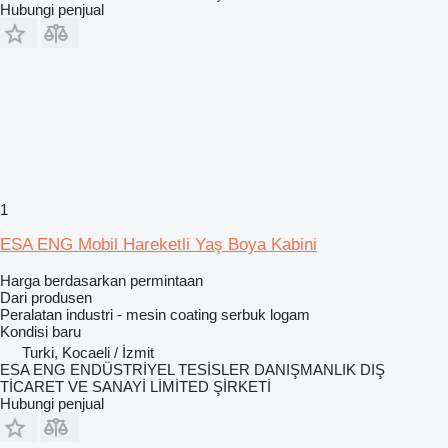
Hubungi penjual
1
ESA ENG Mobil Hareketli Yaş Boya Kabini
Harga berdasarkan permintaan
Dari produsen
Peralatan industri - mesin coating serbuk logam
Kondisi
baru
Turki, Kocaeli / İzmit
ESA ENG ENDÜSTRİYEL TESİSLER DANIŞMANLIK DIŞ
TİCARET VE SANAYİ LİMİTED ŞİRKETİ
Hubungi penjual