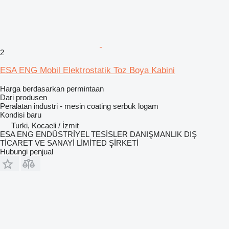
2
ESA ENG Mobil Elektrostatik Toz Boya Kabini
Harga berdasarkan permintaan
Dari produsen
Peralatan industri - mesin coating serbuk logam
Kondisi
baru
Turki, Kocaeli / İzmit
ESA ENG ENDÜSTRİYEL TESİSLER DANIŞMANLIK DIŞ
TİCARET VE SANAYİ LİMİTED ŞİRKETİ
Hubungi penjual