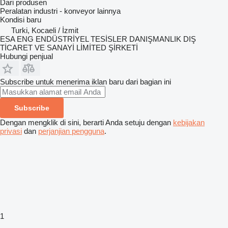
Dari produsen
Peralatan industri - konveyor lainnya
Kondisi
baru
Turki, Kocaeli / İzmit
ESA ENG ENDÜSTRİYEL TESİSLER DANIŞMANLIK DIŞ
TİCARET VE SANAYİ LİMİTED ŞİRKETİ
Hubungi penjual
Subscribe untuk menerima iklan baru dari bagian ini
Subscribe
Dengan mengklik di sini, berarti Anda setuju dengan
kebijakan
privasi
dan
perjanjian pengguna
.
1