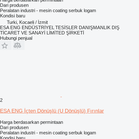
Dari produsen
Peralatan industri - mesin coating serbuk logam
Kondisi
baru
Turki, Kocaeli / İzmit
ESA ENG ENDÜSTRİYEL TESİSLER DANIŞMANLIK DIŞ
TİCARET VE SANAYİ LİMİTED ŞİRKETİ
Hubungi penjual
2
ESA ENG İçten Dönüşlü (U Dönüşlü) Fırınlar
Harga berdasarkan permintaan
Dari produsen
Peralatan industri - mesin coating serbuk logam
Kondisi
baru