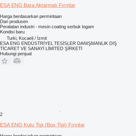
ESA ENG Bara Aktarmalı Fırınlar
Harga berdasarkan permintaan
Dari produsen
Peralatan industri - mesin coating serbuk logam
Kondisi
baru
Turki, Kocaeli / İzmit
ESA ENG ENDÜSTRİYEL TESİSLER DANIŞMANLIK DIŞ
TİCARET VE SANAYİ LİMİTED ŞİRKETİ
Hubungi penjual
2
ESA ENG Kutu Tipi (Box Tipi) Fırınlar
Harga berdasarkan permintaan