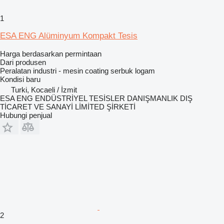
1
ESA ENG Alüminyum Kompakt Tesis
Harga berdasarkan permintaan
Dari produsen
Peralatan industri - mesin coating serbuk logam
Kondisi
baru
Turki, Kocaeli / İzmit
ESA ENG ENDÜSTRİYEL TESİSLER DANIŞMANLIK DIŞ
TİCARET VE SANAYİ LİMİTED ŞİRKETİ
Hubungi penjual
2