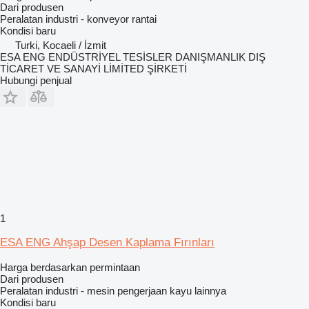
Dari produsen
Peralatan industri - konveyor rantai
Kondisi
baru
Turki, Kocaeli / İzmit
ESA ENG ENDÜSTRİYEL TESİSLER DANIŞMANLIK DIŞ
TİCARET VE SANAYİ LİMİTED ŞİRKETİ
Hubungi penjual
1
ESA ENG Ahşap Desen Kaplama Fırınları
Harga berdasarkan permintaan
Dari produsen
Peralatan industri - mesin pengerjaan kayu lainnya
Kondisi
baru