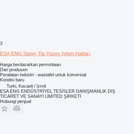
3
ESA ENG Sprey Tip Yüzey İşlem Hatları
Harga berdasarkan permintaan
Dari produsen
Peralatan industri - wastafel untuk komersial
Kondisi
baru
Turki, Kocaeli / İzmit
ESA ENG ENDÜSTRİYEL TESİSLER DANIŞMANLIK DIŞ
TİCARET VE SANAYİ LİMİTED ŞİRKETİ
Hubungi penjual