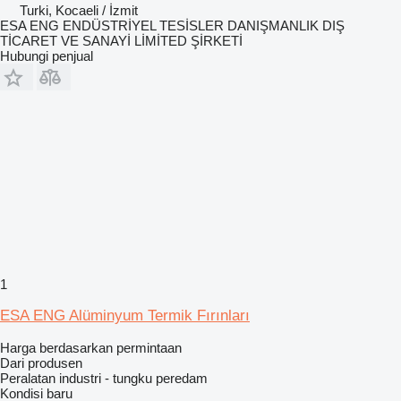
Turki, Kocaeli / İzmit
ESA ENG ENDÜSTRİYEL TESİSLER DANIŞMANLIK DIŞ
TİCARET VE SANAYİ LİMİTED ŞİRKETİ
Hubungi penjual
1
ESA ENG Alüminyum Termik Fırınları
Harga berdasarkan permintaan
Dari produsen
Peralatan industri - tungku peredam
Kondisi
baru