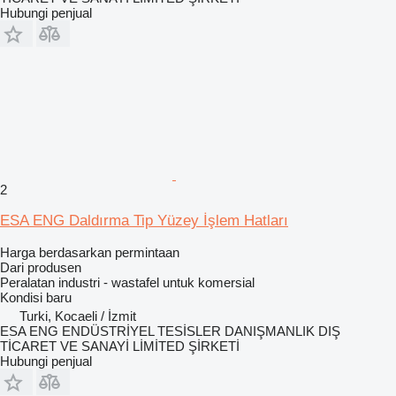
Hubungi penjual
2
ESA ENG Daldırma Tip Yüzey İşlem Hatları
Harga berdasarkan permintaan
Dari produsen
Peralatan industri - wastafel untuk komersial
Kondisi
baru
Turki, Kocaeli / İzmit
ESA ENG ENDÜSTRİYEL TESİSLER DANIŞMANLIK DIŞ
TİCARET VE SANAYİ LİMİTED ŞİRKETİ
Hubungi penjual