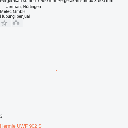
Pergerakan sumbu Y
450 mm
Pergerakan sumbu Z
500 mm
Jerman, Nürtingen
Metec GmbH
Hubungi penjual
3
Hermle UWF 902 S