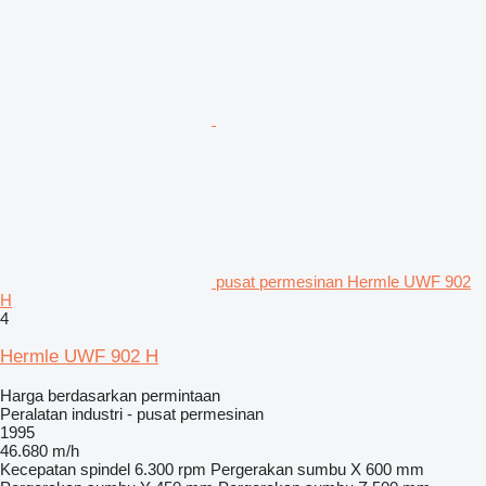
pusat permesinan Hermle UWF 902
H
4
Hermle UWF 902 H
Harga berdasarkan permintaan
Peralatan industri - pusat permesinan
1995
46.680 m/h
Kecepatan spindel
6.300 rpm
Pergerakan sumbu X
600 mm