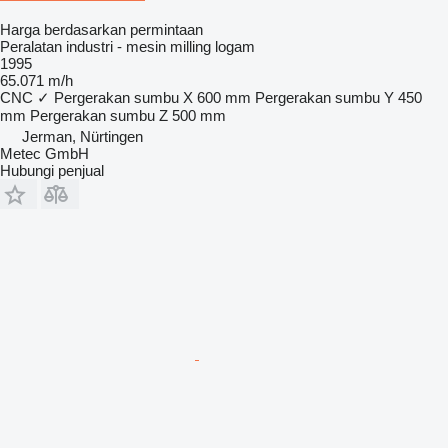
Harga berdasarkan permintaan
Peralatan industri - mesin milling logam
1995
65.071 m/h
CNC
✓
Pergerakan sumbu X
600 mm
Pergerakan sumbu Y
450
mm
Pergerakan sumbu Z
500 mm
Jerman, Nürtingen
Metec GmbH
Hubungi penjual