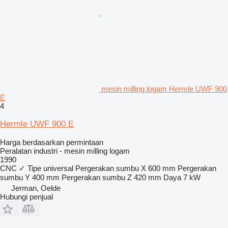
mesin milling logam Hermle UWF 900
E
4
Hermle UWF 900 E
Harga berdasarkan permintaan
Peralatan industri - mesin milling logam
1990
CNC
✓
Tipe
universal
Pergerakan sumbu X
600 mm
Pergerakan
sumbu Y
400 mm
Pergerakan sumbu Z
420 mm
Daya
7 kW
Jerman, Oelde
Hubungi penjual