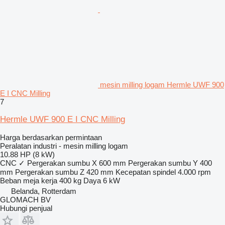
mesin milling logam Hermle UWF 900
E I CNC Milling
7
Hermle UWF 900 E I CNC Milling
Harga berdasarkan permintaan
Peralatan industri - mesin milling logam
10.88 HP (8 kW)
CNC
✓
Pergerakan sumbu X
600 mm
Pergerakan sumbu Y
400
mm
Pergerakan sumbu Z
420 mm
Kecepatan spindel
4.000 rpm
Beban meja kerja
400 kg
Daya
6 kW
Belanda, Rotterdam
GLOMACH BV
Hubungi penjual