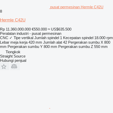
pusat permesinan Hermle C42U
8
Hermle C42U
Rp 11.360.000.000
€550.000
≈ US$635.500
Peralatan industri - pusat permesinan
CNC
✓
Tipe
vertikal
Jumlah spindel
1
Kecepatan spindel
18.000 rpm
Lebar meja kerja
420 mm
Jumlah alat
42
Pergerakan sumbu X
800
mm
Pergerakan sumbu Y
800 mm
Pergerakan sumbu Z
550 mm
Tiongkok
Straight Source
Hubungi penjual