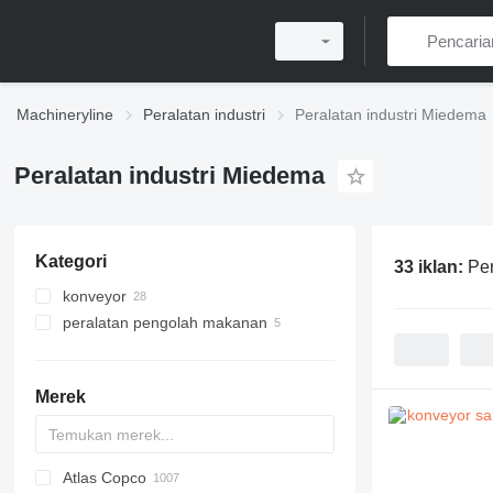
Machineryline
Peralatan industri
Peralatan industri Miedema
Peralatan industri Miedema
Kategori
33 iklan:
Per
konveyor
peralatan pengolah makanan
conveyor pertanian
konveyor sabuk
peralatan pengolahan untuk
pertanian
conveyor pertanian
Merek
filler box
mesin pemotong sayuran
Atlas Copco
PDS
APD
AB
Ensis
VZ
AG3