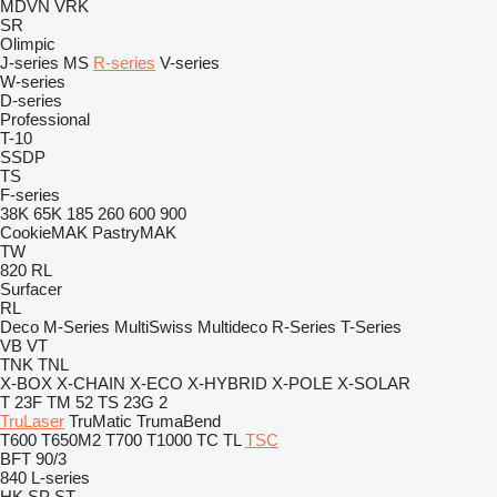
MDVN
VRK
SR
Olimpic
J-series
MS
R-series
V-series
W-series
D-series
Professional
T-10
SSDP
TS
F-series
38K
65K
185
260
600
900
CookieMAK
PastryMAK
TW
820
RL
Surfacer
RL
Deco
M-Series
MultiSwiss
Multideco
R-Series
T-Series
VB
VT
TNK
TNL
X-BOX
X-CHAIN
X-ECO
X-HYBRID
X-POLE
X-SOLAR
T 23F
TM 52
TS 23G 2
TruLaser
TruMatic
TrumaBend
T600
T650M2
T700
T1000
TC
TL
TSC
BFT 90/3
840
L-series
HK
SP
ST