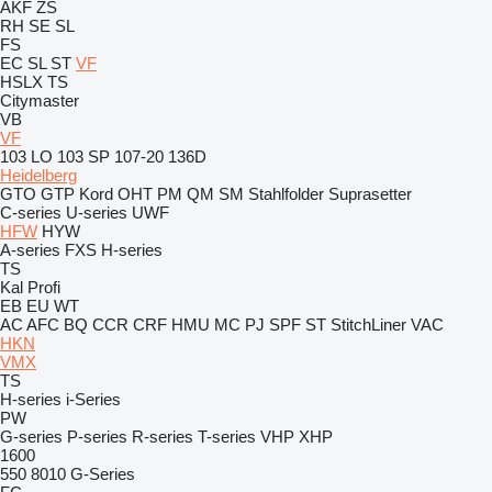
AKF
ZS
RH
SE
SL
FS
EC
SL
ST
VF
HSLX
TS
Citymaster
VB
VF
103 LO
103 SP
107-20
136D
Heidelberg
GTO
GTP
Kord
OHT
PM
QM
SM
Stahlfolder
Suprasetter
C-series
U-series
UWF
HFW
HYW
A-series
FXS
H-series
TS
Kal
Profi
EB
EU
WT
AC
AFC
BQ
CCR
CRF
HMU
MC
PJ
SPF
ST
StitchLiner
VAC
HKN
VMX
TS
H-series
i-Series
PW
G-series
P-series
R-series
T-series
VHP
XHP
1600
550
8010
G-Series