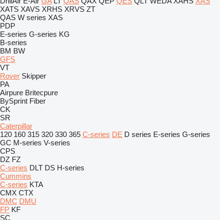
DrillAir
E-Air
GA
LT
QAS
QAX
QEP
QES
QLT
WEDA
XAHS
XAS
XATS
XAVS
XRHS
XRVS
ZT
QAS
W series
XAS
PDP
E-series
G-series
KG
B-series
BM
BW
GFS
VT
Rover
Skipper
PA
Airpure
Britecpure
BySprint Fiber
CK
SR
Caterpillar
120
160
315
320
330
365
C-series
DE
D series
E-series
G-series
GC
M-series
V-series
CPS
DZ
FZ
C-series
DLT
DS
H-series
Cummins
C-series
KTA
CMX
CTX
DMC
DMU
FP
KF
SC