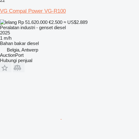
22
VG Compal Power VG-R100
Rp 51.620.000
€2.500
≈ US$2.889
Peralatan industri - genset diesel
2025
1 m/h
Bahan bakar
diesel
Belgia, Antwerp
AuctionPort
Hubungi penjual