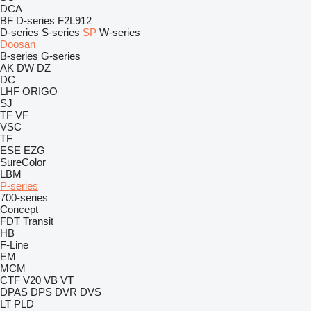
DCA
BF
D-series
F2L912
D-series
S-series
SP
W-series
Doosan
B-series
G-series
AK
DW
DZ
DC
LHF
ORIGO
SJ
TF
VF
VSC
TF
ESE
EZG
SureColor
LBM
P-series
700-series
Concept
FDT
Transit
HB
F-Line
EM
MCM
CTF
V20
VB
VT
DPAS
DPS
DVR
DVS
LT
PLD