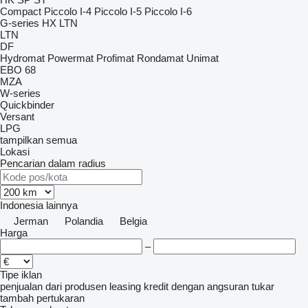
Compact
Piccolo I-4
Piccolo I-5
Piccolo I-6
G-series
HX
LTN
LTN
DF
Hydromat
Powermat
Profimat
Rondamat
Unimat
EBO 68
MZA
W-series
Quickbinder
Versant
LPG
tampilkan semua
Lokasi
Pencarian dalam radius
Indonesia
lainnya
Jerman
Polandia
Belgia
Harga
–
Tipe iklan
penjualan
dari produsen
leasing
kredit
dengan angsuran
tukar
tambah
pertukaran