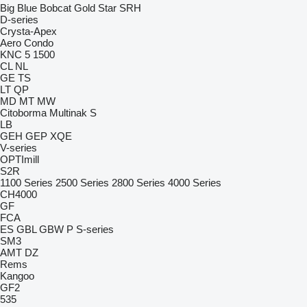
Big Blue
Bobcat
Gold Star
SRH
D-series
Crysta-Apex
Aero
Condo
KNC 5 1500
CL
NL
GE
TS
LT
QP
MD
MT
MW
Citoborma
Multinak S
LB
GEH
GEP
XQE
V-series
OPTImill
S2R
1100 Series
2500 Series
2800 Series
4000 Series
CH4000
GF
FCA
ES
GBL
GBW
P
S-series
SM3
AMT
DZ
Rems
Kangoo
GF2
535