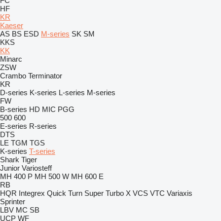
FC
HF
KR
Kaeser
AS
BS
ESD
M-series
SK
SM
KKS
KK
Minarc
ZSW
Crambo
Terminator
KR
D-series
K-series
L-series
M-series
FW
B-series
HD
MIC
PGG
500
600
E-series
R-series
DTS
LE
TGM
TGS
K-series
T-series
Shark
Tiger
Junior
Variosteff
MH 400 P
MH 500 W
MH 600 E
RB
HQR
Integrex
Quick Turn
Super Turbo X
VCS
VTC
Variaxis
Sprinter
LBV
MC
SB
UCP
WF