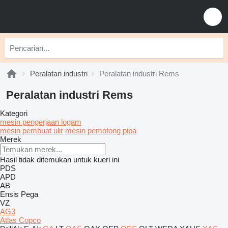
Peralatan industri
Peralatan industri Rems
Peralatan industri Rems
Kategori
mesin pengerjaan logam
mesin pembuat ulir
mesin pemotong pipa
Merek
Hasil tidak ditemukan untuk kueri ini
PDS
APD
AB
Ensis
Pega
VZ
AG3
Atlas Copco