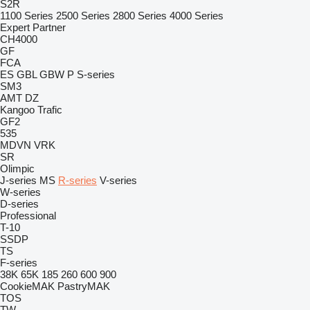
S2R
1100 Series
2500 Series
2800 Series
4000 Series
Expert
Partner
CH4000
GF
FCA
ES
GBL
GBW
P
S-series
SM3
AMT
DZ
Kangoo
Trafic
GF2
535
MDVN
VRK
SR
Olimpic
J-series
MS
R-series
V-series
W-series
D-series
Professional
T-10
SSDP
TS
F-series
38K
65K
185
260
600
900
CookieMAK
PastryMAK
TOS
TW