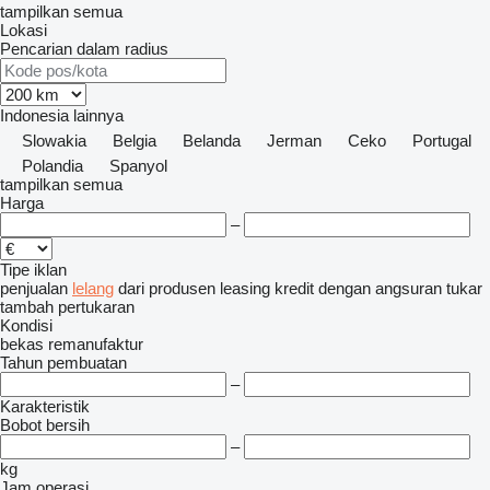
tampilkan semua
Lokasi
Pencarian dalam radius
Indonesia
lainnya
Slowakia
Belgia
Belanda
Jerman
Ceko
Portugal
Polandia
Spanyol
tampilkan semua
Harga
–
Tipe iklan
penjualan
lelang
dari produsen
leasing
kredit
dengan angsuran
tukar
tambah
pertukaran
Kondisi
bekas
remanufaktur
Tahun pembuatan
–
Karakteristik
Bobot bersih
–
kg
Jam operasi