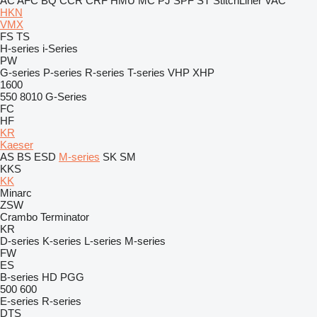
AC
AFC
BQ
CCR
CRF
HMU
MC
PJ
SPF
ST
StitchLiner
VAC
HKN
VMX
FS
TS
H-series
i-Series
PW
G-series
P-series
R-series
T-series
VHP
XHP
1600
550
8010
G-Series
FC
HF
KR
Kaeser
AS
BS
ESD
M-series
SK
SM
KKS
KK
Minarc
ZSW
Crambo
Terminator
KR
D-series
K-series
L-series
M-series
FW
ES
B-series
HD
PGG
500
600
E-series
R-series
DTS