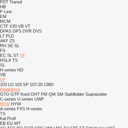
FDT
Transit
HB
F-Line
EM
MCM
CTF
V20
VB
VT
DPAS
DPS
DVR
DVS
LT
PLD
AKF
ZS
RH
SE
SL
FS
EC
SL
ST
VF
HSLX
TS
SL
H-series
HD
VB
VF
103 LO
103 SP
107-20
136D
Heidelberg
GTO
GTP
Kord
OHT
PM
QM
SM
Stahlfolder
Suprasetter
C-series
U-series
UWF
HFW
HYW
A-series
FXS
H-series
TS
Kal
Profi
EB
EU
WT