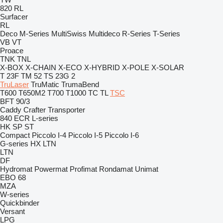
820
RL
Surfacer
RL
Deco
M-Series
MultiSwiss
Multideco
R-Series
T-Series
VB
VT
Proace
TNK
TNL
X-BOX
X-CHAIN
X-ECO
X-HYBRID
X-POLE
X-SOLAR
T 23F
TM 52
TS 23G 2
TruLaser
TruMatic
TrumaBend
T600
T650M2
T700
T1000
TC
TL
TSC
BFT 90/3
Caddy
Crafter
Transporter
840
ECR
L-series
HK
SP
ST
Compact
Piccolo I-4
Piccolo I-5
Piccolo I-6
G-series
HX
LTN
LTN
DF
Hydromat
Powermat
Profimat
Rondamat
Unimat
EBO 68
MZA
W-series
Quickbinder
Versant
LPG