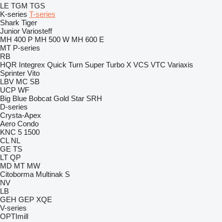
LE
TGM
TGS
K-series
T-series
Shark
Tiger
Junior
Variosteff
MH 400 P
MH 500 W
MH 600 E
MT
P-series
RB
HQR
Integrex
Quick Turn
Super Turbo X
VCS
VTC
Variaxis
Sprinter
Vito
LBV
MC
SB
UCP
WF
Big Blue
Bobcat
Gold Star
SRH
D-series
Crysta-Apex
Aero
Condo
KNC 5 1500
CL
NL
GE
TS
LT
QP
MD
MT
MW
Citoborma
Multinak S
NV
LB
GEH
GEP
XQE
V-series
OPTImill