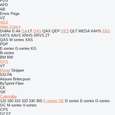
PDS
APD
AB
Ensis
Pega
VZ
AG3
Atlas Copco
DrillAir
E-Air
GA
LT
QAS
QAX
QEP
QES
QLT
WEDA
XAHS
XAS
XATS
XAVS
XRHS
XRVS
ZT
QAS
W series
XAS
PDP
E-series
G-series
KG
B-series
BM
BW
GFS
VT
Rover
Skipper
533
PA
Airpure
Britecpure
BySprint Fiber
CK
SR
Caterpillar
120
160
315
320
330
365
C-series
DE
D series
E-series
G-series
GC
M-series
V-series
CPS
DZ
FZ