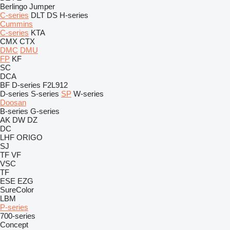
Berlingo
Jumper
C-series
DLT
DS
H-series
Cummins
C-series
KTA
CMX
CTX
DMC
DMU
FP
KF
SC
DCA
BF
D-series
F2L912
D-series
S-series
SP
W-series
Doosan
B-series
G-series
AK
DW
DZ
DC
LHF
ORIGO
SJ
TF
VF
VSC
TF
ESE
EZG
SureColor
LBM
P-series
700-series
Concept