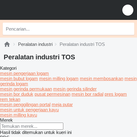
Peralatan industri
Peralatan industri TOS
Peralatan industri TOS
Kategori
mesin pengerjaan logam
mesin bubut logam
mesin milling logam
mesin membosankan
mesin
gerinda logam
mesin gerinda permukaan
mesin gerinda silinder
mesin bor duduk
pusat permesinan
mesin bor radial
pres logam
rem tekan
mesin penggilingan portal
meja putar
mesin untuk pengerjaan kayu
mesin milling kayu
Merek
Hasil tidak ditemukan untuk kueri ini