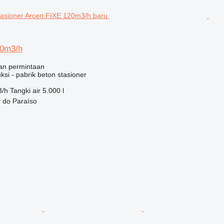
20m3/h
an permintaan
ksi - pabrik beton stasioner
3/h
Tangki air
5.000 l
r do Paraíso