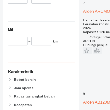
336
VMT
7
340
Vibromax
Arcen ARCM
345
349
Harga berdasark
350
Peralatan konstru
2024
Mil
365
Kapasitas
120 m
374
Portugal, Vila
ARCEN
–
km
390
Hubungi penjual
395
416
420
424
426
Karakteristik
428
Bobot bersih
430
Jam operasi
432
9
434
Kapasitas angkat beban
444
Arcen AB120
Kecepatan
589