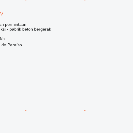
OV
an permintaan
ksi - pabrik beton bergerak
3/h
r do Paraíso
M