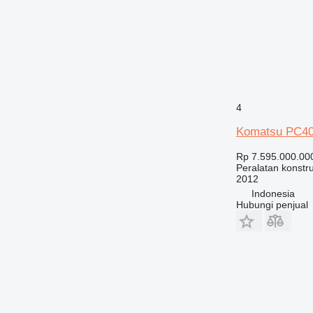
PM
RM
V-series
4
Komatsu PC40
Rp 7.595.000.00
Peralatan konstru
2012
Indonesia
Hubungi penjual