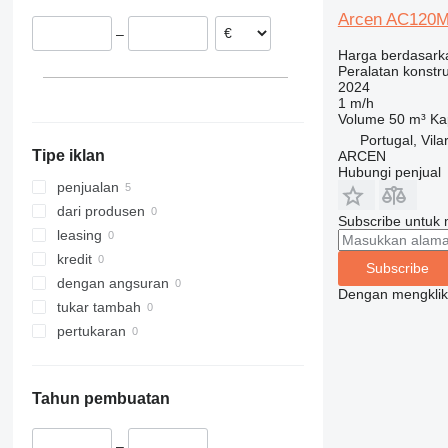
311
427
3246
SD
XP
Arcen AC120
–
312
435S
3369
XR
Harga berdasark
313
436
3394
XS
Peralatan konstru
2024
314
437
4069
XZ
1 m/h
315
456
4394
ZL
Volume
50 m³
Ka
316
457
E-series
Portugal, Vila
Tipe iklan
ARCEN
317
8008
Liftlux
Hubungi penjual
318
8018
Pecolift
penjualan
319
8025
R-series
dari produsen
Subscribe untuk m
320
8026
Toucan
leasing
321
8030
kredit
Subscribe
322
8035
dengan angsuran
Dengan mengklik 
323
CT
tukar tambah
324
JS
pertukaran
325
JZ
326
NXT
Tahun pembuatan
329
S-Series
330
TM
–