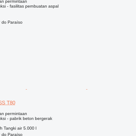
an permintaan
ksi - fasilitas pembuatan aspal
r do Paraíso
SS T80
an permintaan
ksi - pabrik beton bergerak
/h
Tangki air
5.000 l
r do Paraíso