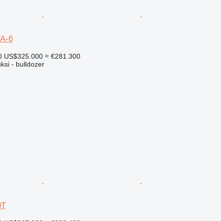
A-6
0
US$325.000
≈ €281.300
ksi - bulldozer
0T