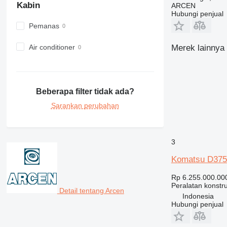
Kabin
ARCEN
973
Hubungi penjual
980
Pemanas
982
988
Air conditioner
Merek lainnya 
990
992
AP
Beberapa filter tidak ada?
C-series
Sarankan perubahan
CB
CS
D series
3
E-series
F-series
Komatsu D375
GC
Rp 6.255.000.00
IT
Peralatan konstru
Detail tentang Arcen
M-series
Indonesia
MH
Hubungi penjual
NR