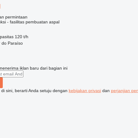
M
an permintaan
ksi - fasilitas pembuatan aspal
pasitas
120 t/h
r do Paraíso
enerima iklan baru dari bagian ini
di sini, berarti Anda setuju dengan
kebijakan privasi
dan
perjanjian p