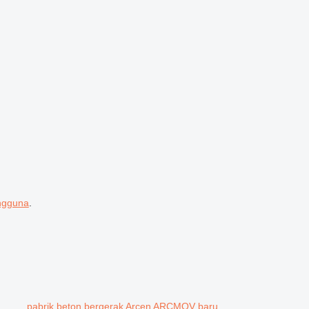
engguna
.
pabrik beton bergerak Arcen ARCMOV baru