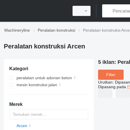
Machineryline
Peralatan konstruksi
Peralatan konstruksi Arc
Peralatan konstruksi Arcen
5 iklan:
Pera
Kategori
Filter
peralatan untuk adonan beton
Urutkan
:
Dipasan
mesin konstruksi jalan
pabrik beton
Dipasang pada
P
fasilitas pembuatan aspal
pabrik beton bergerak
pabrik beton stasioner
Merek
Arcen
Titan
AL
SP
AX
X-Series
AFW