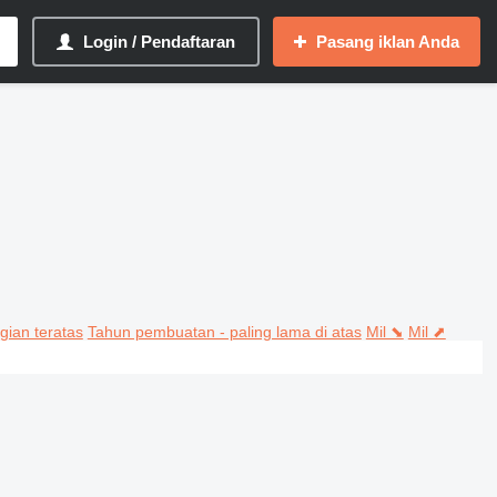
Login / Pendaftaran
Pasang iklan Anda
gian teratas
Tahun pembuatan - paling lama di atas
Mil ⬊
Mil ⬈