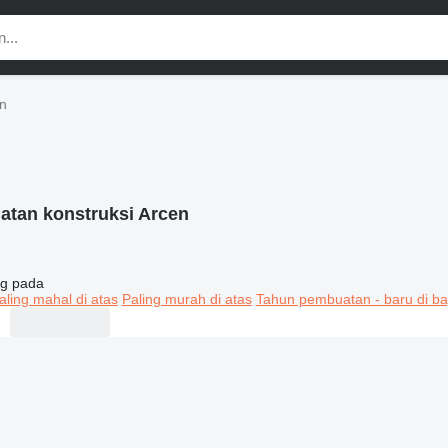
en
latan konstruksi Arcen
g pada
aling mahal di atas
Paling murah di atas
Tahun pembuatan - baru di ba