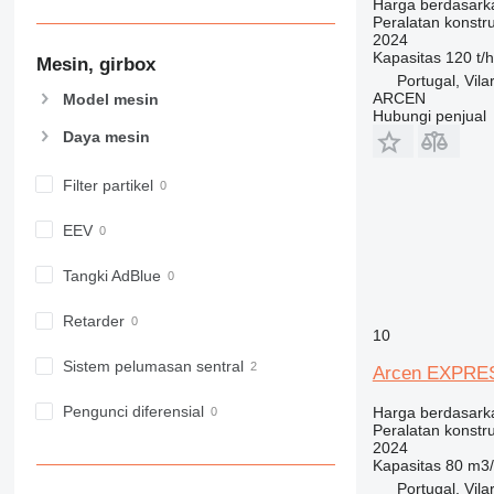
Harga berdasark
826
Peralatan konstru
906
2024
Kapasitas
120 t/h
Mesin, girbox
907
Portugal, Vila
908
ARCEN
Model mesin
Hubungi penjual
910
Daya mesin
914
918
Filter partikel
924
926
EEV
928
930
Tangki AdBlue
938
Retarder
950
10
953
Sistem pelumasan sentral
Arcen EXPRE
955
962
Pengunci diferensial
Harga berdasark
Peralatan konstru
963
2024
966
Kapasitas
80 m3
972
Portugal, Vila