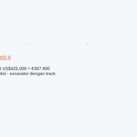
00-6
0
US$425.000
≈ €367.800
ksi - excavator dengan track