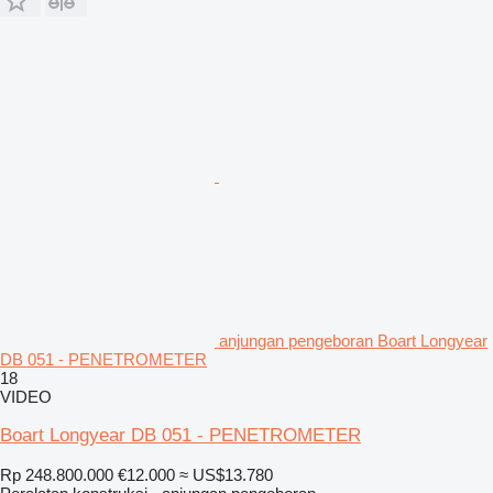
anjungan pengeboran Boart Longyear
DB 051 - PENETROMETER
18
VIDEO
Boart Longyear DB 051 - PENETROMETER
Rp 248.800.000
€12.000
≈ US$13.780