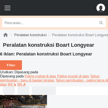
Peralatan konstruksi
Peralatan konstruksi Boart Longyea
Peralatan konstruksi Boart Longyear
6 iklan:
Peralatan konstruksi Boart Longyear
Filter
Urutkan
:
Dipasang pada
Dipasang pada
Paling mahal di atas
Paling murah di atas
Tahun
pembuatan - baru di bagian teratas
Tahun pembuatan - paling lama di
atas
Mil ⬊
Mil ⬈