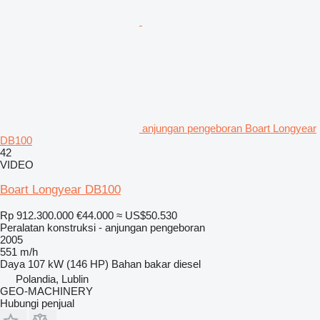
anjungan pengeboran Boart Longyear
DB100
42
VIDEO
Boart Longyear DB100
Rp 912.300.000
€44.000
≈ US$50.530
Peralatan konstruksi - anjungan pengeboran
2005
551 m/h
Daya
107 kW (146 HP)
Bahan bakar
diesel
Polandia, Lublin
GEO-MACHINERY
Hubungi penjual