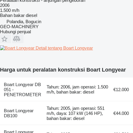
Peralatan konstruksi - anjungan pengeboran
2006
1.500 m/h
Bahan bakar
diesel
Polandia, Bogucin
GEO-MACHINERY
Hubungi penjual
Detail tentang Boart Longyear
Harga untuk peralatan konstruksi Boart Longyear
Boart Longyear DB
Tahun: 2006, jam operasi: 1.500
051 -
€12.000
m/h, bahan bakar: diesel
PENETROMETER
Tahun: 2005, jam operasi: 551
Boart Longyear
m/h, daya: 107 kW (146 HP),
€44.000
DB100
bahan bakar: diesel
Boart Longyear