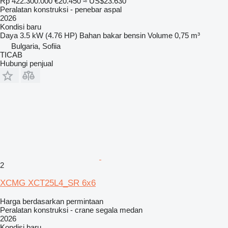
Rp 422.300.000
€20.450
≈ US$23.630
Peralatan konstruksi - penebar aspal
2026
Kondisi
baru
Daya
3.5 kW (4.76 HP)
Bahan bakar
bensin
Volume
0,75 m³
Bulgaria, Sofiia
TICAB
Hubungi penjual
2
XCMG XCT25L4_SR 6x6
Harga berdasarkan permintaan
Peralatan konstruksi - crane segala medan
2026
Kondisi
baru