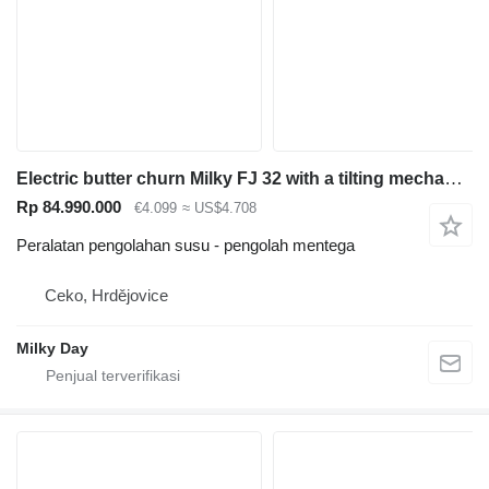
Electric butter churn Milky FJ 32 with a tilting mechanism 230V
Rp 84.990.000
€4.099
≈ US$4.708
Peralatan pengolahan susu - pengolah mentega
Ceko, Hrdějovice
Milky Day