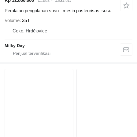
Rp 32.800.000
€1.582
≈ US$1.817
Peralatan pengolahan susu - mesin pasteurisasi susu
Volume
35 l
Ceko, Hrdějovice
Milky Day