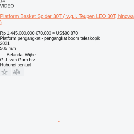
14
VIDEO
Platform Basket Spider 30T ( v.g.l. Teupen LEO 30T, hinowa
)
Rp 1.445.000.000
€70.000
≈ US$80.870
Platform pengangkat - pengangkat boom teleskopik
2021
905 m/h
Belanda, Wijhe
G.J. van Gurp b.v.
Hubungi penjual