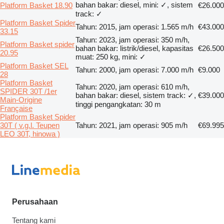
bahan bakar: diesel, mini: ✓, sistem
Platform Basket 18.90
€26.000
track: ✓
Platform Basket Spider
Tahun: 2015, jam operasi: 1.565 m/h
€43.000
33.15
Tahun: 2023, jam operasi: 350 m/h,
Platform Basket spider
bahan bakar: listrik/diesel, kapasitas
€26.500
20.95
muat: 250 kg, mini: ✓
Platform Basket SEL
Tahun: 2000, jam operasi: 7.000 m/h
€9.000
28
Platform Basket
Tahun: 2020, jam operasi: 610 m/h,
SPIDER 30T /1er
bahan bakar: diesel, sistem track: ✓,
€39.000
Main-Origine
tinggi pengangkatan: 30 m
Française
Platform Basket Spider
30T ( v.g.l. Teupen
Tahun: 2021, jam operasi: 905 m/h
€69.995
LEO 30T, hinowa )
Perusahaan
Tentang kami