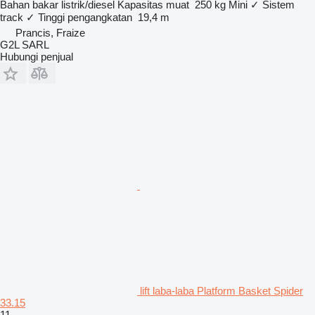
Bahan bakar
listrik/diesel
Kapasitas muat
250 kg
Mini
✓
Sistem
track
✓
Tinggi pengangkatan
19,4 m
Prancis, Fraize
G2L SARL
Hubungi penjual
lift laba-laba Platform Basket Spider
33.15
11