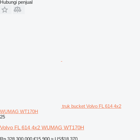
Hubungi penjual
truk bucket Volvo FL 614 4x2
WUMAG WT170H
25
Volvo FL 614 4x2 WUMAG WT170H
Rp 328.300.000
€15.900
≈ US$18.370