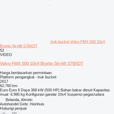
truk bucket Volvo FMX 500 10x4
Bronto Skylift S78XDT
52
VIDEO
Volvo FMX 500 10x4 Bronto Skylift S78XDT
Harga berdasarkan permintaan
Platform pengangkat - truk bucket
2017
62.760 km
Euro
Euro 6
Daya
368 kW (500 HP)
Bahan bakar
diesel
Kapasitas
muat
6.980 kg
Konfigurasi gandar
10x4
Suspensi
pegas/udara
Belanda, Almelo
Autohandel Gebr. Heinhuis
Hubungi penjual