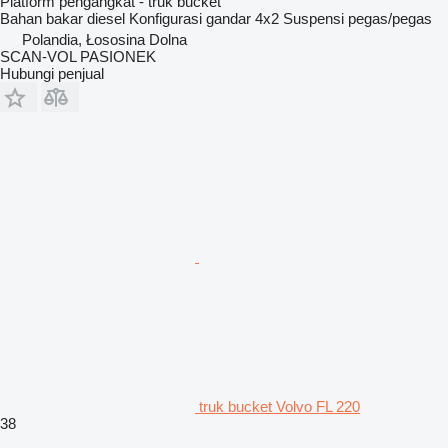
Platform pengangkat - truk bucket
Bahan bakar
diesel
Konfigurasi gandar
4x2
Suspensi
pegas/pegas
Polandia, Łososina Dolna
SCAN-VOL PASIONEK
Hubungi penjual
truk bucket Volvo FL 220
38