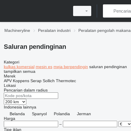
Machineryline
Peralatan industri
Peralatan pengolah makana
Saluran pendinginan
Kategori
kulkas komersial
mesin es
meja berpendingin
saluran pendinginan
tampilkan semua
Merek
APV
Koppens
Serap
Sollich
Thermotec
Lokasi
Pencarian dalam radius
Indonesia
lainnya
Belanda
Spanyol
Polandia
Jerman
Harga
–
Tipe iklan