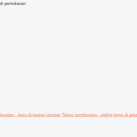
ah
pertukaran
uatan - baru di bagian teratas
Tahun pembuatan - paling lama di ata