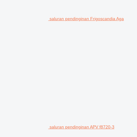
saluran pendinginan Frigoscandia Aga
saluran pendinginan APV f8720-3