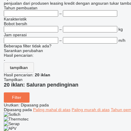
penjualan
dari produsen
leasing
kredit
dengan angsuran
tukar tamb
Tahun pembuatan
–
Karakteristik
Bobot bersih
–
kg
Jam operasi
–
m/h
Beberapa filter tidak ada?
Sarankan perubahan
Hasil pencarian:
-
tampilkan
Hasil pencarian:
20 iklan
Tampilkan
20 iklan:
Saluran pendinginan
Filter
Urutkan
:
Dipasang pada
Dipasang pada
Paling mahal di atas
Paling murah di atas
Tahun pemb