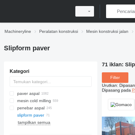
Machineryline
Peralatan konstruksi
Mesin konstruksi jalan
Slipform paver
71 iklan:
Sli
Kategori
Filter
Urutkan
:
Dipasan
Dipasang pada
P
paver aspal
mesin cold milling
paver aspal crawler
penebar aspal
paver aspal beroda
slipform paver
tampilkan semua