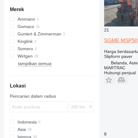
Merek
Ammann
Gomaco
AFW
21
Guntert & Zimmerman
GT
SGME MSP50
Kinglink
Somero
Harga berdasark
Wirtgen
S240
Slipform paver
Belanda, Ast
tampilkan semua
SP
MARTRAC
TCM
Hubungi penjual
Lokasi
Pencarian dalam radius
Indonesia
Asia
8
lainnya
Tiongkok