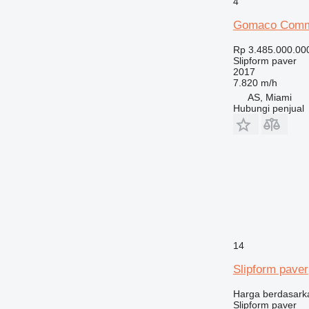
4
Gomaco Comma
Rp 3.485.000.00
Slipform paver
2017
7.820 m/h
AS, Miami
Hubungi penjual
14
Slipform paver
Harga berdasark
Slipform paver