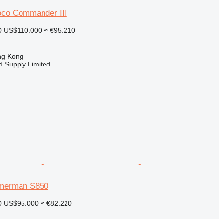
o Commander III
0
US$110.000
≈ €95.210
ng Kong
d Supply Limited
mmerman S850
0
US$95.000
≈ €82.220