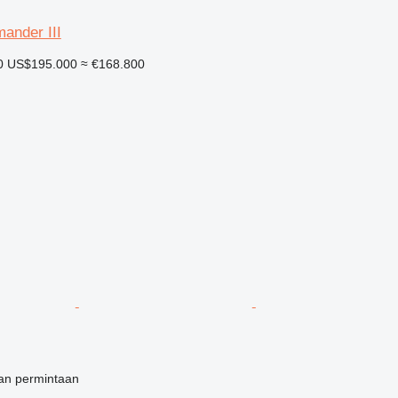
nder III
0
US$195.000
≈ €168.800
an permintaan