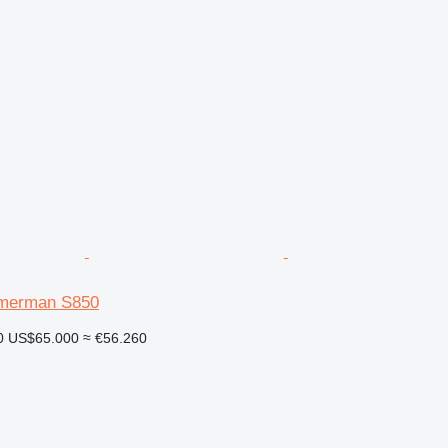
mmerman S850
0
US$65.000
≈ €56.260