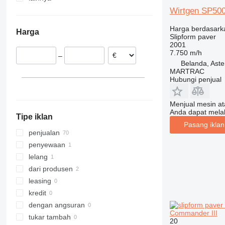
Wirtgen SP50
Turki
AS
Georgia
Inggris
Harga berdasark
Harga
Turkmenistan
Belanda
Slipform paver
2001
Lebanon
Jerman
7.750 m/h
–
Kazakstan
Rumania
Belanda, Ast
Israel
Portugal
MARTRAC
Hubungi penjual
Uni Emirat Arab
Polandia
Meksiko
Menjual mesin a
tampilkan semua
Anda dapat mela
Tipe iklan
Pasang ikla
penjualan
penyewaan
lelang
dari produsen
leasing
kredit
dengan angsuran
Commander III
tukar tambah
20