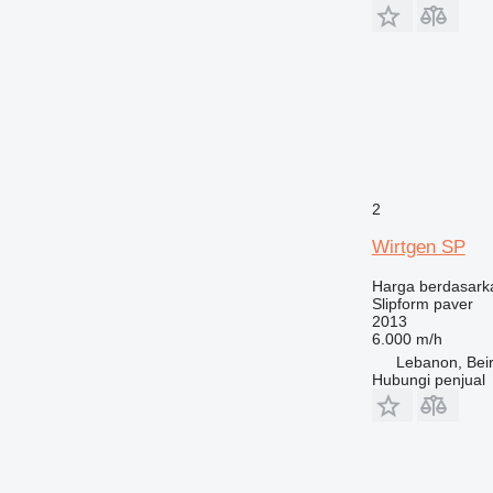
2
Wirtgen SP
Harga berdasark
Slipform paver
2013
6.000 m/h
Lebanon, Beir
Hubungi penjual