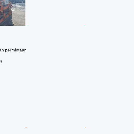
an permintaan
en