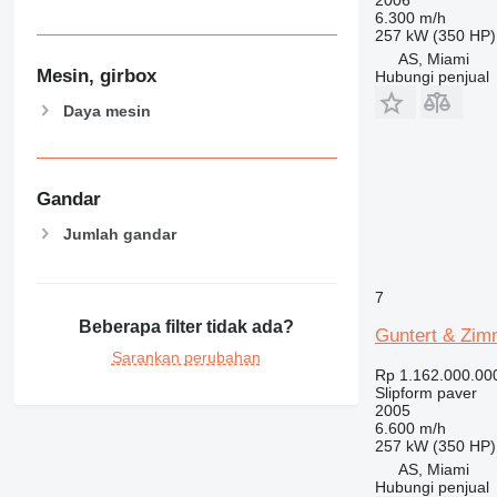
6.300 m/h
257 kW (350 HP)
AS, Miami
Mesin, girbox
Hubungi penjual
Daya mesin
Gandar
Jumlah gandar
7
Beberapa filter tidak ada?
Guntert & Zi
Sarankan perubahan
Rp 1.162.000.00
Slipform paver
2005
6.600 m/h
257 kW (350 HP)
AS, Miami
Hubungi penjual