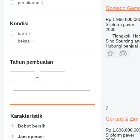
pertukaran
Gomaco Gamoc
Rp 1.966.000.00
Kondisi
Slipform paver
2005
baru
Tiongkok, Ho
Sino Sourcing an
bekas
Hubungi penjual
Tahun pembuatan
–
7
Karakteristik
Guntert & Zi
Bobot bersih
Rp 1.698.000.00
Slipform paver
Jam operasi
2006