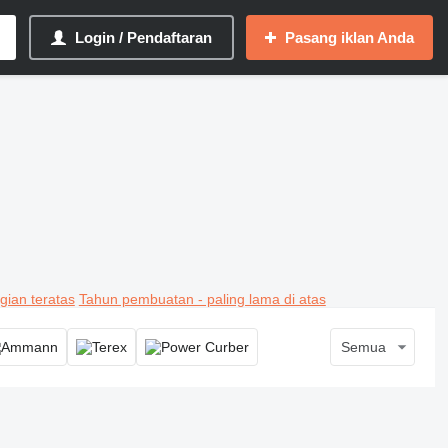
Login / Pendaftaran
Pasang iklan Anda
gian teratas
Tahun pembuatan - paling lama di atas
Semua