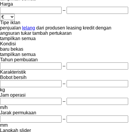
Harga
–
Tipe iklan
penjualan
lelang
dari produsen
leasing
kredit
dengan
angsuran
tukar tambah
pertukaran
tampilkan semua
Kondisi
baru
bekas
tampilkan semua
Tahun pembuatan
–
Karakteristik
Bobot bersih
–
kg
Jam operasi
–
m/h
Jarak permukaan
–
mm
Langkah slider