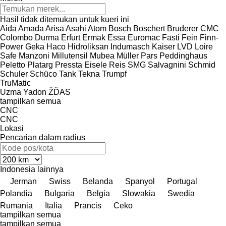
Hasil tidak ditemukan untuk kueri ini
Aida
Amada
Arisa
Asahi
Atom
Bosch
Boschert
Bruderer
CMC
Colombo
Durma
Erfurt
Ermak
Essa
Euromac
Fasti
Fein
Finn-
Power
Geka
Haco
Hidroliksan
Indumasch
Kaiser
LVD
Loire
Safe
Manzoni
Millutensil
Mubea
Müller
Pars
Peddinghaus
Peletto
Platarg
Pressta Eisele
Reis
SMG
Salvagnini
Schmid
Schuler
Schüco
Tank
Tekna
Trumpf
TruMatic
Uzma
Yadon
ŽĎAS
tampilkan semua
CNC
CNC
Lokasi
Pencarian dalam radius
Indonesia
lainnya
Jerman
Swiss
Belanda
Spanyol
Portugal
Polandia
Bulgaria
Belgia
Slowakia
Swedia
Rumania
Italia
Prancis
Ceko
tampilkan semua
tampilkan semua