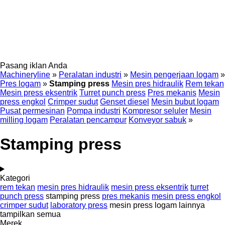
Pasang iklan Anda
Machineryline
»
Peralatan industri
»
Mesin pengerjaan logam
»
Pres logam
»
Stamping press
Mesin pres hidraulik
Rem tekan
Mesin press eksentrik
Turret punch press
Pres mekanis
Mesin
press engkol
Crimper sudut
Genset diesel
Mesin bubut logam
Pusat permesinan
Pompa industri
Kompresor seluler
Mesin
milling logam
Peralatan pencampur
Konveyor sabuk
»
Stamping press
Kategori
rem tekan
mesin pres hidraulik
mesin press eksentrik
turret
punch press
stamping press
pres mekanis
mesin press engkol
crimper sudut
laboratory press
mesin press logam lainnya
tampilkan semua
Merek