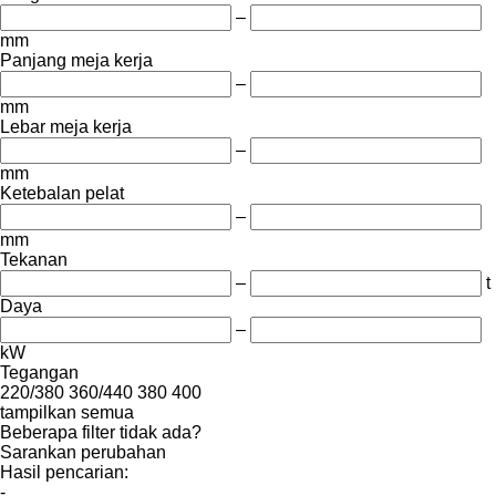
–
mm
Panjang meja kerja
–
mm
Lebar meja kerja
–
mm
Ketebalan pelat
–
mm
Tekanan
–
t
Daya
–
kW
Tegangan
220/380
360/440
380
400
tampilkan semua
Beberapa filter tidak ada?
Sarankan perubahan
Hasil pencarian:
-