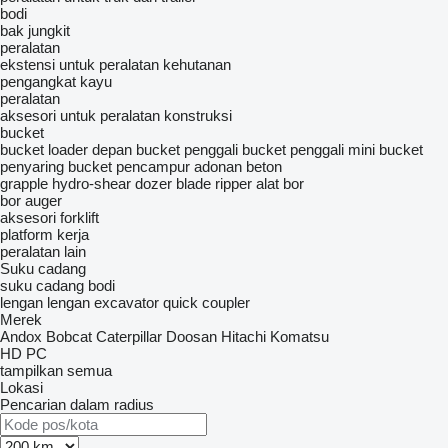
bodi
bak jungkit
peralatan
ekstensi untuk peralatan kehutanan
pengangkat kayu
peralatan
aksesori untuk peralatan konstruksi
bucket
bucket loader depan
bucket penggali
bucket penggali mini
bucket
penyaring
bucket pencampur adonan beton
grapple
hydro-shear
dozer blade
ripper
alat bor
bor auger
aksesori forklift
platform kerja
peralatan lain
Suku cadang
suku cadang bodi
lengan
lengan excavator
quick coupler
Merek
Andox
Bobcat
Caterpillar
Doosan
Hitachi
Komatsu
HD
PC
tampilkan semua
Lokasi
Pencarian dalam radius