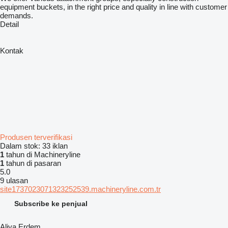
equipment buckets, in the right price and quality in line with customer
demands.
Detail
Kontak
Produsen terverifikasi
Dalam stok:
33 iklan
1
tahun di Machineryline
1
tahun di pasaran
5.0
9 ulasan
site1737023071323252539.machineryline.com.tr
Subscribe ke penjual
Aliya Erdem