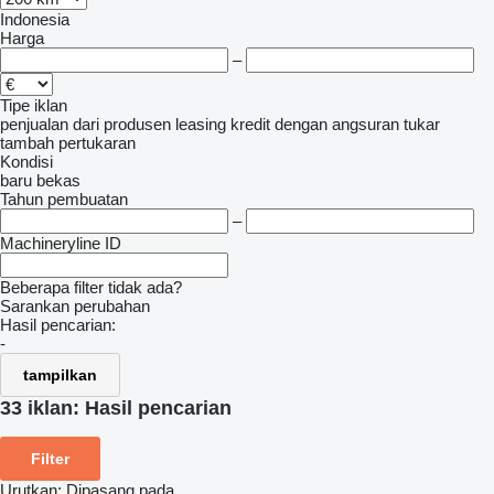
Indonesia
Harga
–
Tipe iklan
penjualan
dari produsen
leasing
kredit
dengan angsuran
tukar
tambah
pertukaran
Kondisi
baru
bekas
Tahun pembuatan
–
Machineryline ID
Beberapa filter tidak ada?
Sarankan perubahan
Hasil pencarian:
-
tampilkan
33 iklan:
Hasil pencarian
Filter
Urutkan
:
Dipasang pada