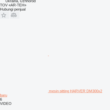
Ukraina, Uzhhorod
TOV «AR-TEH»
Hubungi penjual
mesin pitting HARVER DM300x2
baru
6
VIDEO