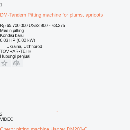
1
DM-Tandem Pitting machine for plums, apricots
Rp 69.700.000
US$3.900
≈ €3.375
Mesin pitting
Kondisi
baru
0.03 HP (0.02 kW)
Ukraina, Uzhhorod
TOV «AR-TEH»
Hubungi penjual
2
VIDEO
Cherry pitting machine Harver DM200-C