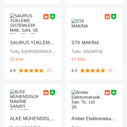
SAURUS YÜKLEME SİSTEMLERİ MAK. SAN. VE TİC. LTD. ŞTİ.
STK MAKİNA
Turki, KAHRAMANKAZAN/ ANKARA
Turki, SAKARYA
53 iklan
67 iklan
4.9
4.9
23 ulasan
43 ulasan
ALKE MÜHENDİSLİK MAKİNE SANAYİ TİCARET LİMİTED ŞİRKETİ
Amber Elektromekanik San. Tic. Ltd. Şti.