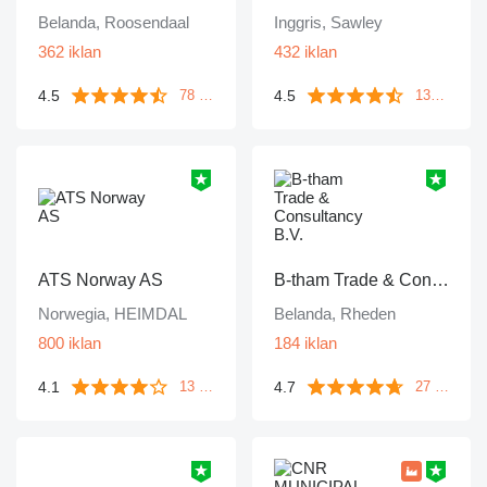
Belanda, Roosendaal
Inggris, Sawley
362 iklan
432 iklan
4.5
4.5
78 ulasan
135 ulasan
ATS Norway AS
B-tham Trade & Consultancy B.V.
Norwegia, HEIMDAL
Belanda, Rheden
800 iklan
184 iklan
4.1
4.7
13 ulasan
27 ulasan