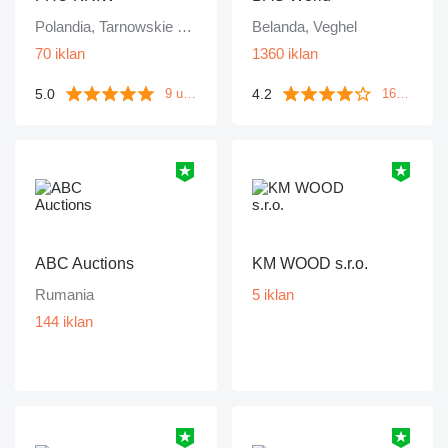
Polandia, Tarnowskie Góry
Belanda, Veghel
70 iklan
1360 iklan
5.0
4.2
9 ulasan
1671 ulasan
ABC Auctions
KM WOOD s.r.o.
Rumania
5 iklan
144 iklan