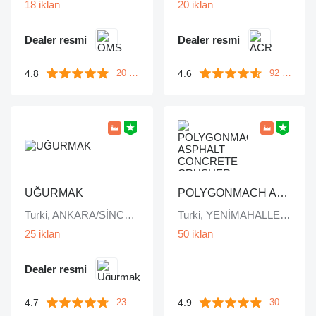
18 iklan
20 iklan
Dealer resmi
Dealer resmi
4.8
4.6
20 ulasan
92 ulasan
UĞURMAK
POLYGONMACH ASPHALT CONCRETE CRUSHER SYSTEMS
Turki, ANKARA/SİNCAN
Turki, YENİMAHALLE/ ANKARA /
25 iklan
50 iklan
Dealer resmi
4.7
4.9
23 ulasan
30 ulasan