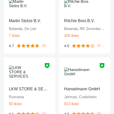
Martin Stolze B.V.
Ritchie Bros B.V.
Belanda, De Lier
Belanda, RK Zevenbergen
7 iklan
204 iklan
4.7
4.0
12 ulasan
172 ulasan
LKW STORE & SERVICES
Hanselmann GmbH
Rumania
Jerman, Crailsheim
50 iklan
813 iklan
4.1
4.6
133 ulasan
59 ulasan