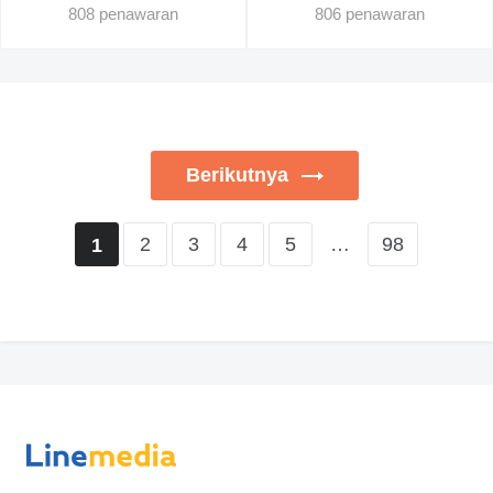
808 penawaran
806 penawaran
Berikutnya
2
3
4
5
…
98
1