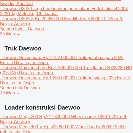
Swedia, Karlstad
Daewoo D30S
harga berdasarkan permintaan
Forklift diesel
2003
2.291 kg
Meksiko, Chihuahua
Daewoo D30S-3
Rp 20.650.000
Forklift diesel
2000
10.436 m/h
Belgia, Antwerp
Semua forklift Daewoo
35 iklan →
Truk Daewoo
Daewoo Novus baru
Rp 2.167.000.000
Truk pembuangan
2025
Euro 5
Ukraina, m.Dnipro
Daewoo Maximus baru
Rp 1.946.000.000
Truk flatbed
2023
280 HP
(206 kW)
Ukraina, m.Dnipro
Daewoo Dexen baru
Rp 1.264.000.000
Truk penyiang
2025
Euro 6
Ukraina, m.Dnipro
Semua truk Daewoo
19 iklan →
Loader konstruksi Daewoo
Daewoo Mega 200
Rp 247.800.000
Wheel loader
1996
1.791 m/h
Belgia, Antwerp
Daewoo Mega 400-V
Rp 505.900.000
Wheel loader
2004
19.850
m/h
Latvia, Riga