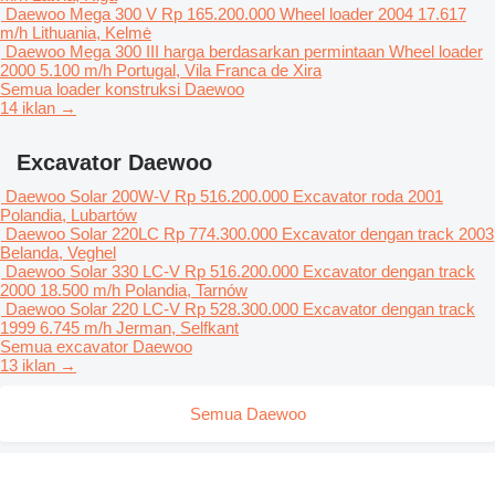
Daewoo Mega 300 V
Rp 165.200.000
Wheel loader
2004
17.617
m/h
Lithuania, Kelmė
Daewoo Mega 300 III
harga berdasarkan permintaan
Wheel loader
2000
5.100 m/h
Portugal, Vila Franca de Xira
Semua loader konstruksi Daewoo
14 iklan →
Excavator Daewoo
Daewoo Solar 200W-V
Rp 516.200.000
Excavator roda
2001
Polandia, Lubartów
Daewoo Solar 220LC
Rp 774.300.000
Excavator dengan track
2003
Belanda, Veghel
Daewoo Solar 330 LC-V
Rp 516.200.000
Excavator dengan track
2000
18.500 m/h
Polandia, Tarnów
Daewoo Solar 220 LC-V
Rp 528.300.000
Excavator dengan track
1999
6.745 m/h
Jerman, Selfkant
Semua excavator Daewoo
13 iklan →
Semua Daewoo