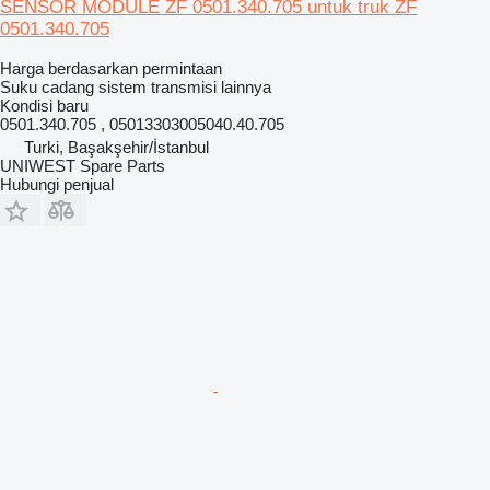
SENSOR MODULE ZF 0501.340.705 untuk truk ZF
0501.340.705
Harga berdasarkan permintaan
Suku cadang sistem transmisi lainnya
Kondisi
baru
0501.340.705 , 05013303005040.40.705
Turki, Başakşehir/İstanbul
UNIWEST Spare Parts
Hubungi penjual