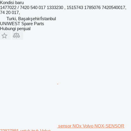
Kondisi
baru
1477022 / 7420 540 017 1333230 , 1515743 1785076 7420540017,
74 20 017,
Turki, Başakşehir/İstanbul
UNIWEST Spare Parts
Hubungi penjual
sensor NOx Volvo NOX-SENSOR
22827991 untuk truk Volvo