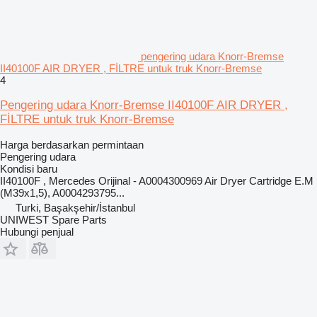
pengering udara Knorr-Bremse
II40100F AIR DRYER , FİLTRE untuk truk Knorr-Bremse
4
Pengering udara Knorr-Bremse II40100F AIR DRYER ,
FİLTRE untuk truk Knorr-Bremse
Harga berdasarkan permintaan
Pengering udara
Kondisi
baru
II40100F , Mercedes Orijinal - A0004300969 Air Dryer Cartridge E.M
(M39x1,5), A0004293795...
Turki, Başakşehir/İstanbul
UNIWEST Spare Parts
Hubungi penjual