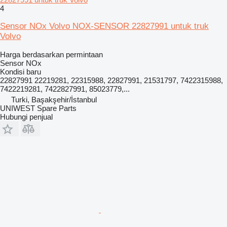
4
Sensor NOx Volvo NOX-SENSOR 22827991 untuk truk
Volvo
Harga berdasarkan permintaan
Sensor NOx
Kondisi
baru
22827991 22219281, 22315988, 22827991, 21531797, 7422315988,
7422219281, 7422827991, 85023779,...
Turki, Başakşehir/İstanbul
UNIWEST Spare Parts
Hubungi penjual