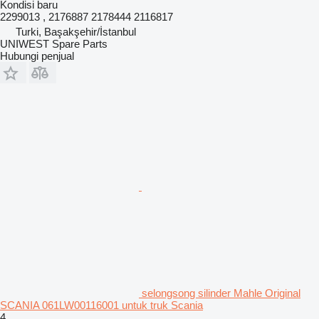
Kondisi
baru
2299013 , 2176887 2178444 2116817
Turki, Başakşehir/İstanbul
UNIWEST Spare Parts
Hubungi penjual
selongsong silinder Mahle Original
SCANIA 061LW00116001 untuk truk Scania
4