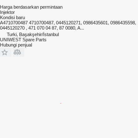
Harga berdasarkan permintaan
Injektor
Kondisi
baru
A4710700487 4710700487, 0445120271, 0986435601, 0986435598,
0445120270 , 471 070 04 87, 87 0080, A...
Turki, Başakşehir/İstanbul
UNIWEST Spare Parts
Hubungi penjual