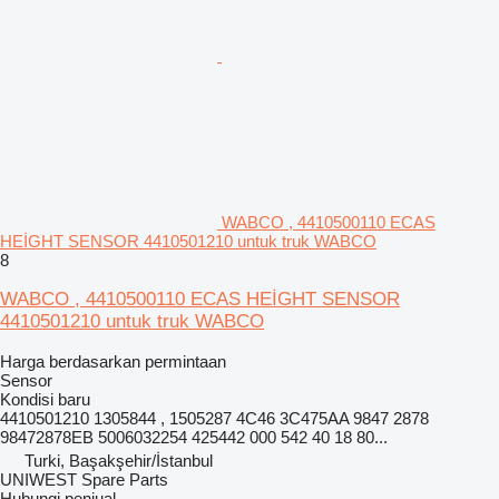
WABCO , 4410500110 ECAS
HEİGHT SENSOR 4410501210 untuk truk WABCO
8
WABCO , 4410500110 ECAS HEİGHT SENSOR
4410501210 untuk truk WABCO
Harga berdasarkan permintaan
Sensor
Kondisi
baru
4410501210 1305844 , 1505287 4C46 3C475AA 9847 2878
98472878EB 5006032254 425442 000 542 40 18 80...
Turki, Başakşehir/İstanbul
UNIWEST Spare Parts
Hubungi penjual