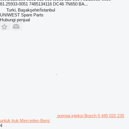
81.25933-0051 7485134116 DC46 7N650 BA...
Turki, Başakşehir/İstanbul
UNIWEST Spare Parts
Hubungi penjual
pompa injeksi Bosch 0 445 020 235
untuk truk Mercedes-Benz
4