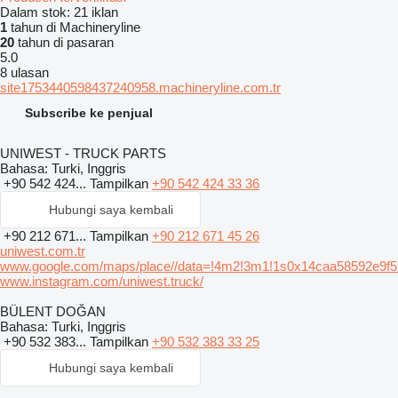
Dalam stok:
21 iklan
1
tahun di Machineryline
20
tahun di pasaran
5.0
8 ulasan
site1753440598437240958.machineryline.com.tr
Subscribe ke penjual
UNIWEST - TRUCK PARTS
Bahasa:
Turki, Inggris
+90 542 424...
Tampilkan
+90 542 424 33 36
Hubungi saya kembali
+90 212 671...
Tampilkan
+90 212 671 45 26
uniwest.com.tr
www.google.com/maps/place//data=!4m2!3m1!1s0x14caa58592e9f5
www.instagram.com/uniwest.truck/
BÜLENT DOĞAN
Bahasa:
Turki, Inggris
+90 532 383...
Tampilkan
+90 532 383 33 25
Hubungi saya kembali