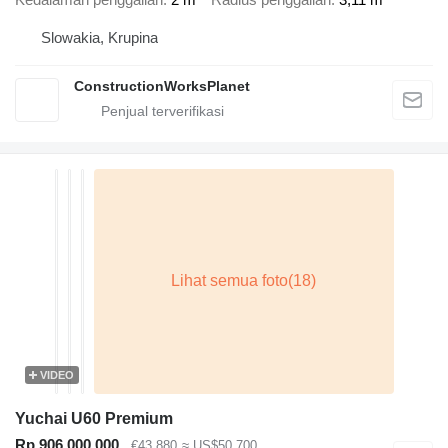
Slowakia, Krupina
ConstructionWorksPlanet
VIDEO
Yuchai U60 Premium
Rp 906.000.000
€43.880
≈ US$50.700