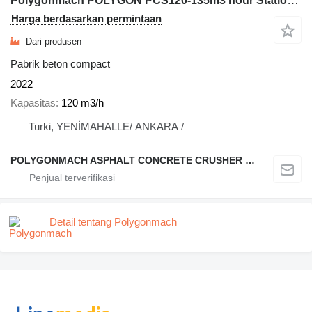
Polygonmach POLYGON PCS120-135m3 hour Stationary concrete batching plant
Harga berdasarkan permintaan
Dari produsen
Pabrik beton compact
2022
Kapasitas
120 m3/h
Turki, YENİMAHALLE/ ANKARA /
POLYGONMACH ASPHALT CONCRETE CRUSHER SYSTEMS
Detail tentang Polygonmach