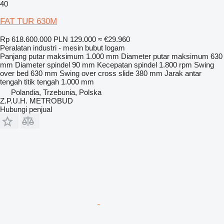
40
FAT TUR 630M
Rp 618.600.000
PLN 129.000
≈ €29.960
Peralatan industri - mesin bubut logam
Panjang putar maksimum
1.000 mm
Diameter putar maksimum
630
mm
Diameter spindel
90 mm
Kecepatan spindel
1.800 rpm
Swing
over bed
630 mm
Swing over cross slide
380 mm
Jarak antar
tengah titik tengah
1.000 mm
Polandia, Trzebunia, Polska
Z.P.U.H. METROBUD
Hubungi penjual