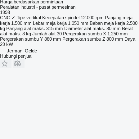
Harga berdasarkan permintaan
Peralatan industri - pusat permesinan
1998
CNC
✓
Tipe
vertikal
Kecepatan spindel
12.000 rpm
Panjang meja
kerja
1.500 mm
Lebar meja kerja
1.050 mm
Beban meja kerja
2.500
kg
Panjang alat maks.
315 mm
Diameter alat maks.
80 mm
Berat
alat maks.
8 kg
Jumlah alat
30
Pergerakan sumbu X
1.250 mm
Pergerakan sumbu Y
880 mm
Pergerakan sumbu Z
800 mm
Daya
29 kW
Jerman, Oelde
Hubungi penjual