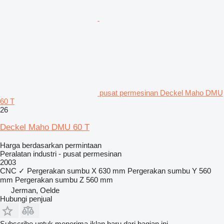
pusat permesinan Deckel Maho DMU
60 T
26
Deckel Maho DMU 60 T
Harga berdasarkan permintaan
Peralatan industri - pusat permesinan
2003
CNC
✓
Pergerakan sumbu X
630 mm
Pergerakan sumbu Y
560
mm
Pergerakan sumbu Z
560 mm
Jerman, Oelde
Hubungi penjual
Subscribe untuk menerima iklan baru dari bagian ini