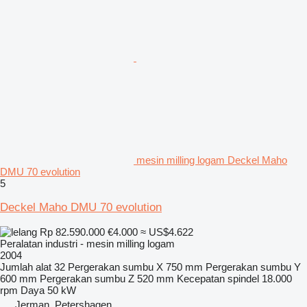
mesin milling logam Deckel Maho
DMU 70 evolution
5
Deckel Maho DMU 70 evolution
Rp 82.590.000
€4.000
≈ US$4.622
Peralatan industri - mesin milling logam
2004
Jumlah alat
32
Pergerakan sumbu X
750 mm
Pergerakan sumbu Y
600 mm
Pergerakan sumbu Z
520 mm
Kecepatan spindel
18.000
rpm
Daya
50 kW
Jerman, Petershagen