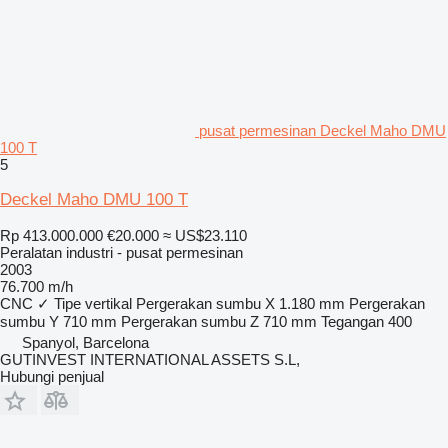
pusat permesinan Deckel Maho DMU
100 T
5
Deckel Maho DMU 100 T
Rp 413.000.000
€20.000
≈ US$23.110
Peralatan industri - pusat permesinan
2003
76.700 m/h
CNC
✓
Tipe
vertikal
Pergerakan sumbu X
1.180 mm
Pergerakan
sumbu Y
710 mm
Pergerakan sumbu Z
710 mm
Tegangan
400
Spanyol, Barcelona
GUTINVEST INTERNATIONAL ASSETS S.L,
Hubungi penjual