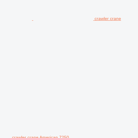
crawler crane
crawler crane American 7250