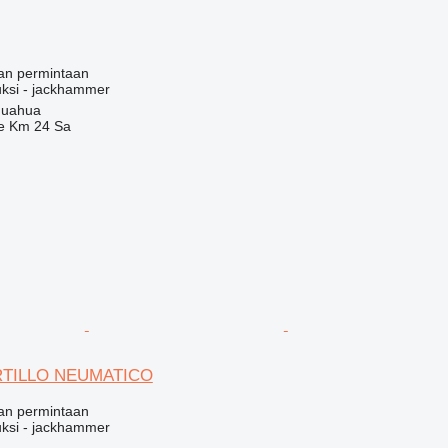
an permintaan
uksi - jackhammer
huahua
e Km 24 Sa
RTILLO NEUMATICO
an permintaan
uksi - jackhammer