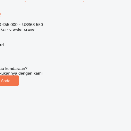
0
0
€55.000
≈ US$63.550
ksi - crawler crane
ard
tau kendaraan?
kukannya dengan kami!
n Anda