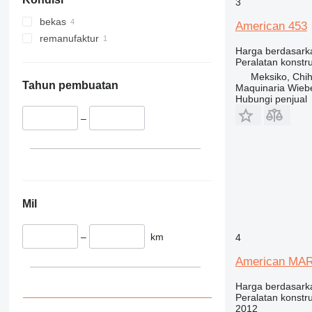
329
S-Series
3
330
TM
bekas
American 453
336
VMT
remanufaktur
Harga berdasark
340
Vibromax
Peralatan konstr
345
Meksiko, Chi
349
Tahun pembuatan
Maquinaria Wieb
Hubungi penjual
350
365
–
374
390
395
416
420
Mil
424
426
–
km
4
428
American MA
430
432
Harga berdasark
Peralatan konstr
434
2012