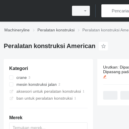
Machineryline
Peralatan konstruksi
Peralatan konstruksi Ame
Peralatan konstruksi American
Urutkan
:
Dipa
Kategori
5 iklan:
Pera
Dipasang pad
⬈
crane
mesin konstruksi jalan
crawler crane
aksesori untuk peralatan konstruksi
jackhammer
ban untuk peralatan konstruksi
Merek