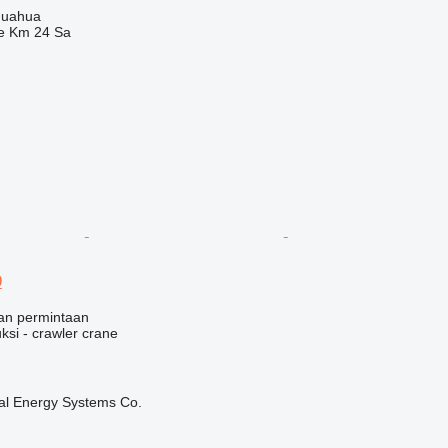
huahua
e Km 24 Sa
9
an permintaan
ksi - crawler crane
nal Energy Systems Co.