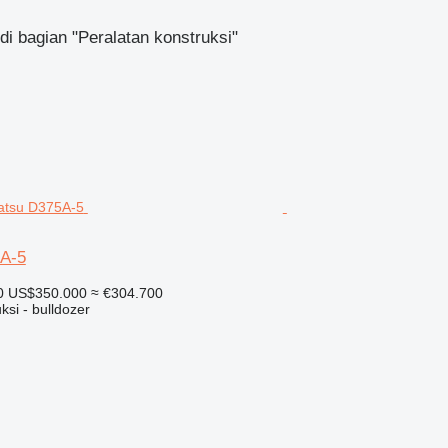
di bagian "Peralatan konstruksi"
A-5
0
US$350.000
≈ €304.700
ksi - bulldozer