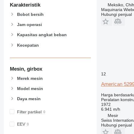
444
Karakteristik
Meksiko, Chi
Maquinaria Wieb
589
Bobot bersih
Hubungi penjual
826
906
Jam operasi
907
Kapasitas angkat beban
908
Kecepatan
910
914
918
920
Mesin, girbox
12
924
Merek mesin
926
American 529
Model mesin
928
Harga berdasark
930
Daya mesin
Peralatan konstru
931
1972
6.941 m/h
938
Filter partikel
Mesir
950
Swiss Internatio
EEV
953
Hubungi penjual
955