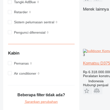
Tangki AdBlue
962
Merek lainnya 
963
Retarder
966
972
Sistem pelumasan sentral
973
Pengunci diferensial
980
982
988
990
Kabin
3
992
Komatsu D375
Pemanas
AP
C-series
Rp 6.318.000.00
Air conditioner
CB
Peralatan konstru
CS
Indonesia
Hubungi penjual
D series
E-series
Beberapa filter tidak ada?
F-series
Sarankan perubahan
GC