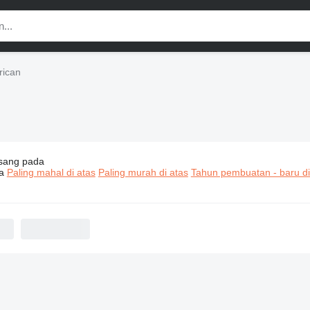
rican
sang pada
latan konstruksi American
a
Paling mahal di atas
Paling murah di atas
Tahun pembuatan - baru di