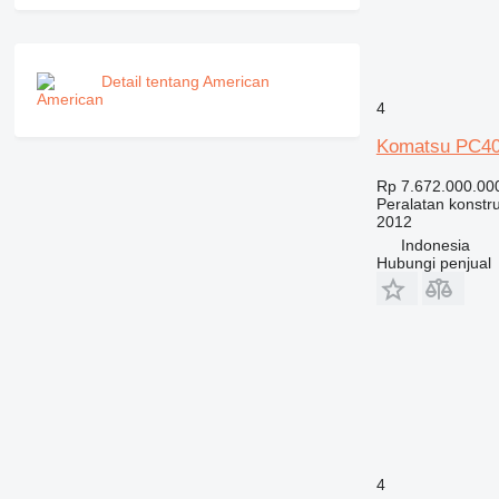
IT
M-series
MH
Detail tentang American
NR
4
PM
RM
Komatsu PC40
V-series
Rp 7.672.000.00
Peralatan konstru
2012
Indonesia
Hubungi penjual
4