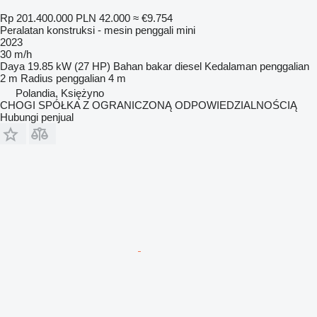
Rp 201.400.000
PLN 42.000
≈ €9.754
Peralatan konstruksi - mesin penggali mini
2023
30 m/h
Daya
19.85 kW (27 HP)
Bahan bakar
diesel
Kedalaman penggalian
2 m
Radius penggalian
4 m
Polandia, Księżyno
CHOGI SPÓŁKA Z OGRANICZONĄ ODPOWIEDZIALNOŚCIĄ
Hubungi penjual