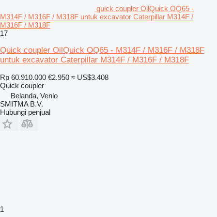
quick coupler OilQuick OQ65 -
M314F / M316F / M318F untuk excavator Caterpillar M314F /
M316F / M318F
17
Quick coupler OilQuick OQ65 - M314F / M316F / M318F
untuk excavator Caterpillar M314F / M316F / M318F
Rp 60.910.000
€2.950
≈ US$3.408
Quick coupler
Belanda, Venlo
SMITMA B.V.
Hubungi penjual
1