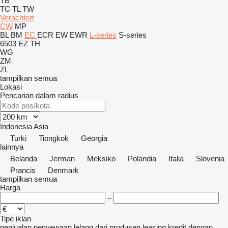
TB
TC
TL
TW
Verachtert
CW
MP
BL
BM
EC
ECR
EW
EWR
L-series
S-series
6503
EZ
TH
WG
ZM
ZL
tampilkan semua
Lokasi
Pencarian dalam radius
Indonesia
Asia
Turki
Tiongkok
Georgia
lainnya
Belanda
Jerman
Meksiko
Polandia
Italia
Slovenia
Prancis
Denmark
tampilkan semua
Harga
–
Tipe iklan
penjualan
penyewaan
lelang
dari produsen
leasing
kredit
dengan