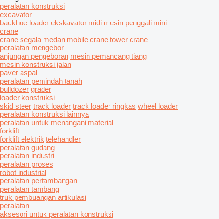
peralatan konstruksi
excavator
backhoe loader
ekskavator midi
mesin penggali mini
crane
crane segala medan
mobile crane
tower crane
peralatan mengebor
anjungan pengeboran
mesin pemancang tiang
mesin konstruksi jalan
paver aspal
peralatan pemindah tanah
bulldozer
grader
loader konstruksi
skid steer
track loader
track loader ringkas
wheel loader
peralatan konstruksi lainnya
peralatan untuk menangani material
forklift
forklift elektrik
telehandler
peralatan gudang
peralatan industri
peralatan proses
robot industrial
peralatan pertambangan
peralatan tambang
truk pembuangan artikulasi
peralatan
aksesori untuk peralatan konstruksi