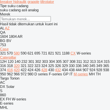
breaker hidraulik
grapple
tiltrotator
Tipe suku cadang
suku cadang asli
analog
Merek
Hasil tidak ditemukan untuk kueri ini
AL
AZ
QA
1604
1804
AR
BG
BV
753
Case
321
570
580
590
621
695
721
821
921
1188
CX
W-series
Caterpillar
12H
120
140
232
301
302
303
304
305
307
308
311
312
313
314
315
316
318
320
321
322
323
324
325
326
329
330
336
340
345
349
365
374
416
420
422
424
426
428
430
432
434
438
444
907
924
928
938
950
962
966
972
980
D series
F-series
GP
IT
M-series
MH
TH
Targo
Torion
AC
DX
Solar
S
860
EX
FH
W-series
E-series
MHL