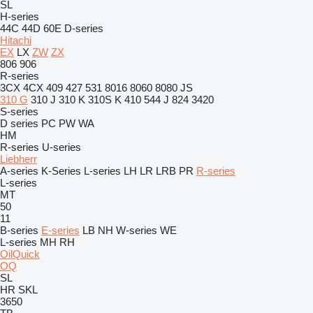
SL
H-series
44C
44D
60E
D-series
Hitachi
EX
LX
ZW
ZX
806
906
R-series
3CX
4CX
409
427
531
8016
8060
8080
JS
310 G
310 J
310 K
310S K
410
544 J
824
3420
S-series
D series
PC
PW
WA
HM
R-series
U-series
Liebherr
A-series
K-Series
L-series
LH
LR
LRB
PR
R-series
L-series
MT
50
11
B-series
E-series
LB
NH
W-series
WE
L-series
MH
RH
OilQuick
OQ
SL
HR
SKL
3650