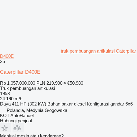
truk pembuangan artikulasi Caterpillar
D400E
25
Caterpillar D400E
Rp 1.057.000.000
PLN 219.900
≈ €50.980
Truk pembuangan artikulasi
1998
24.190 m/h
Daya
411 HP (302 kW)
Bahan bakar
diesel
Konfigurasi gandar
6x6
Polandia, Medynia Głogowska
KOT AutoHandel
Hubungi penjual
Menjual mesin atau kendaraan?