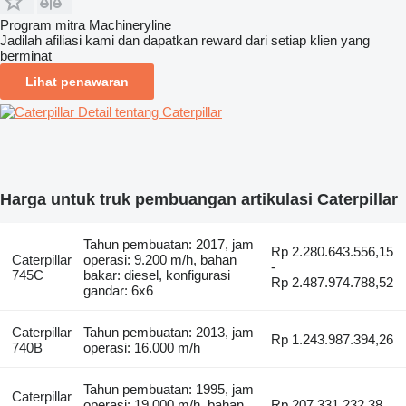
Program mitra Machineryline
Jadilah afiliasi kami dan dapatkan reward dari setiap klien yang
berminat
Lihat penawaran
Detail tentang Caterpillar
Harga untuk truk pembuangan artikulasi Caterpillar
Tahun pembuatan: 2017, jam
Rp 2.280.643.556,15
Caterpillar
operasi: 9.200 m/h, bahan
-
745C
bakar: diesel, konfigurasi
Rp 2.487.974.788,52
gandar: 6x6
Caterpillar
Tahun pembuatan: 2013, jam
Rp 1.243.987.394,26
740B
operasi: 16.000 m/h
Tahun pembuatan: 1995, jam
Caterpillar
operasi: 19.000 m/h, bahan
Rp 207.331.232,38