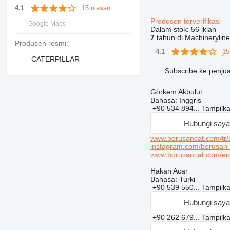
15 ulasan
4.1
Produsen terverifikasi
-----: Google Maps
Dalam stok:
56 iklan
7
tahun di Machineryline
Produsen resmi:
15
4.1
CATERPILLAR
Subscribe ke penjua
Görkem Akbulut
Bahasa:
Inggris
+90 534 894...
Tampilk
Hubungi saya
www.borusancat.com/tr/
instagram.com/borusan
www.borusancat.com/en/
Hakan Acar
Bahasa:
Turki
+90 539 550...
Tampilk
Hubungi saya
+90 262 679...
Tampilk