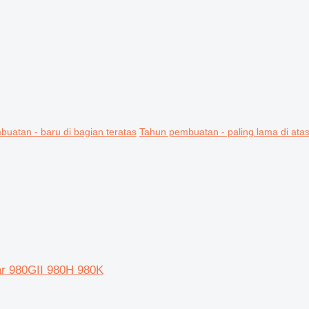
uatan - baru di bagian teratas
Tahun pembuatan - paling lama di ata
lar 980GII 980H 980K