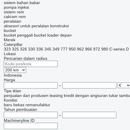
sistem bahan bakar
pompa injeksi
sistem rem
cakram rem
peralatan
aksesori untuk peralatan konstruksi
bucket
bucket penggali
bucket loader depan
Merek
Caterpillar
323
325
326
330
336
345
349
777
950
962
966
972
980
C-series
D 
Lokasi
Pencarian dalam radius
Indonesia
Harga
–
Tipe iklan
penjualan
dari produsen
leasing
kredit
dengan angsuran
tukar tamb
Kondisi
baru
bekas
remanufaktur
Tahun pembuatan
–
Machineryline ID