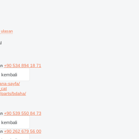
 ulasan
l
an
+90 534 894 18 71
 kembali
ana-sayfa/
_cat
parts/bdaha/
an
+90 539 550 84 73
 kembali
an
+90 262 679 56 00