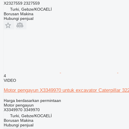
X2327559 2327559
Turki, Gebze/KOCAELİ
Borusan Makina
Hubungi penjual
4
VIDEO
Motor pengayun X3349970 untuk excavator Caterpillar 32
Harga berdasarkan permintaan
Motor pengayun
X3349970 3349970
Turki, Gebze/KOCAELİ
Borusan Makina
Hubungi penjual