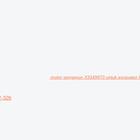
motor pengayun X3349970 untuk excavator C
2-326