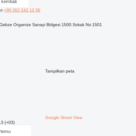
 kembali
an
+90 262 242 12 56
Gebze Organize Sanayi Bölgesi 1500.Sokak No:1501
Tampilkan peta
Google Street View
13 (+03)
rtemu